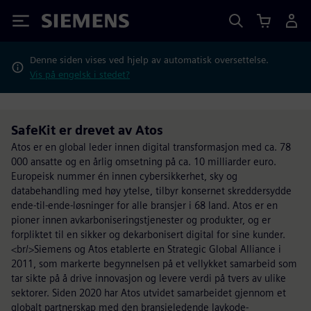
Siemens
Denne siden vises ved hjelp av automatisk oversettelse.
Vis på engelsk i stedet?
SafeKit er drevet av Atos
Atos er en global leder innen digital transformasjon med ca. 78
000 ansatte og en årlig omsetning på ca. 10 milliarder euro.
Europeisk nummer én innen cybersikkerhet, sky og
databehandling med høy ytelse, tilbyr konsernet skreddersydde
ende-til-ende-løsninger for alle bransjer i 68 land. Atos er en
pioner innen avkarboniseringstjenester og produkter, og er
forpliktet til en sikker og dekarbonisert digital for sine kunder.
<br/>Siemens og Atos etablerte en Strategic Global Alliance i
2011, som markerte begynnelsen på et vellykket samarbeid som
tar sikte på å drive innovasjon og levere verdi på tvers av ulike
sektorer. Siden 2020 har Atos utvidet samarbeidet gjennom et
globalt partnerskap med den bransjeledende lavkode-