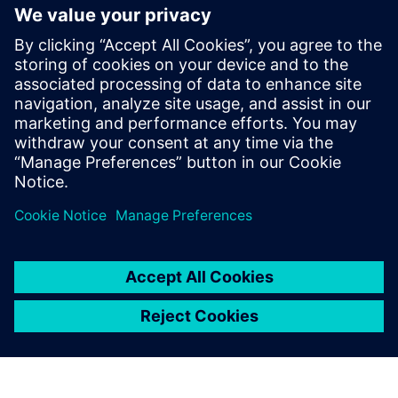
Utforsk ressurser og
relaterte produkter
Forutsetninger
Ingen