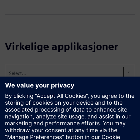
Virkelige applikasjoner
Select...
Additiv- og
hybridproduksjon
Integrert data- og arbeidsflytstyring fra design,
prosjektering til drift og vedlikehold på verkstedet