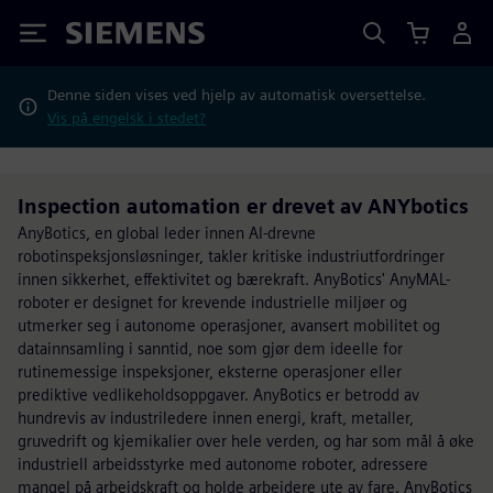
Siemens
Denne siden vises ved hjelp av automatisk oversettelse.
Vis på engelsk i stedet?
Inspection automation er drevet av ANYbotics
AnyBotics, en global leder innen AI-drevne
robotinspeksjonsløsninger, takler kritiske industriutfordringer
innen sikkerhet, effektivitet og bærekraft. AnyBotics' AnyMAL-
roboter er designet for krevende industrielle miljøer og
utmerker seg i autonome operasjoner, avansert mobilitet og
datainnsamling i sanntid, noe som gjør dem ideelle for
rutinemessige inspeksjoner, eksterne operasjoner eller
prediktive vedlikeholdsoppgaver. AnyBotics er betrodd av
hundrevis av industriledere innen energi, kraft, metaller,
gruvedrift og kjemikalier over hele verden, og har som mål å øke
industriell arbeidsstyrke med autonome roboter, adressere
mangel på arbeidskraft og holde arbeidere ute av fare. AnyBotics