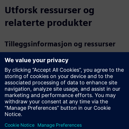
Utforsk ressurser og
relaterte produkter
Tilleggsinformasjon og ressurser
AnyMal spesifikasjonsark
AnyMal X Spesifikasjonsark
Demo Link
Mer informasjon
Forutsetninger
ingen