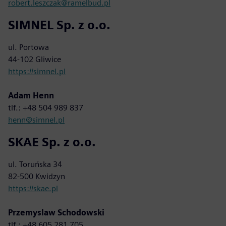
robert.leszczak@ramelbud.pl
SIMNEL Sp. z o.o.
ul. Portowa
44-102 Gliwice
https://simnel.pl
Adam Henn
tlf.: +48 504 989 837
henn@simnel.pl
SKAE Sp. z o.o.
ul. Toruńska 34
82-500 Kwidzyn
https://skae.pl
Przemyslaw Schodowski
tlf.: +48 605 281 705