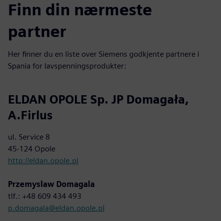
Finn din nærmeste
partner
Her finner du en liste over Siemens godkjente partnere i
Spania for lavspenningsprodukter:
ELDAN OPOLE Sp. JP Domagała,
A.Firlus
ul. Service 8
45-124 Opole
http://eldan.opole.pl
Przemyslaw Domagala
tlf.: +48 609 434 493
p.domagala@eldan.opole.pl