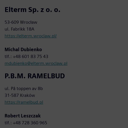
Elterm Sp. z o. o.
53-609 Wrocław
ul. Fabrikk 18A
https://elterm.wroclaw.pl/
Michal Dubienko
tlf.: +48 601 83 75 43
mdubienko@elterm.wroclaw.pl
P.B.M. RAMELBUD
ul. På toppen av 8b
31-587 Kraków
https://ramelbud.pl
Robert Leszczak
tlf.: +48 728 360 965