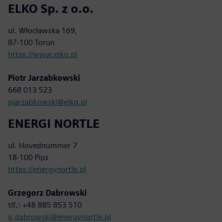
ELKO Sp. z o.o.
ul. Włocławska 169,
87-100 Torun
https://www.elko.pl
Piotr Jarzabkowski
668 013 523
pjarzabkowski@elko.pl
ENERGI NORTLE
ul. Hovednummer 7
18-100 Pips
https://energynortle.pl
Grzegorz Dabrowski
tlf.: +48 885 853 510
g.dabrowski@energynortle.pl