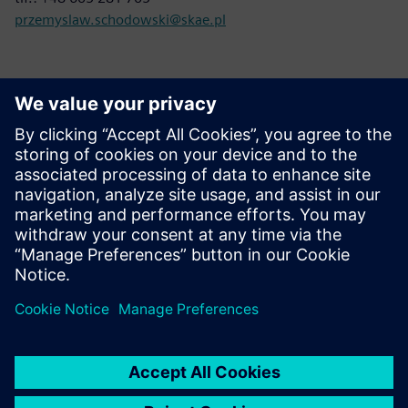
przemyslaw.schodowski@skae.pl
Kontakt oss