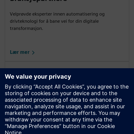
Velprøvde eksperter innen automatisering og
drivteknologi for å bane vei for din digitale
transformasjon.
Lær mer
Partnerportal
Informasjons- og dialogplattform for Siemens
godkjente og løsningspartnere.
Lær mer