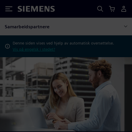
Siemens
Samarbeidspartnere
Denne siden vises ved hjelp av automatisk oversettelse.
Vis på engelsk i stedet?