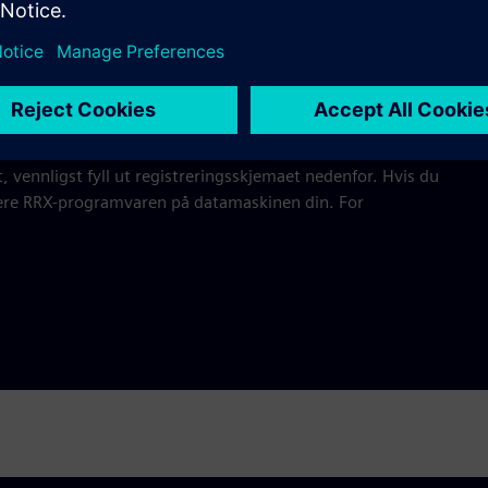
 maler - spesielt for planlegging av bygningsautomatisering
e og effektivisere arbeidsflyter
og produktdatabibliotek ved å registrere deg hos Siemens,
ia e-post. Så, du er alltid oppdatert.
, vennligst fyll ut registreringsskjemaet nedenfor. Hvis du
llere RRX-programvaren på datamaskinen din. For