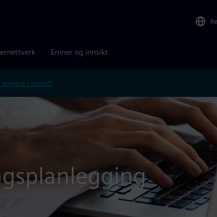
R
ernettverk
Emner og innsikt
 engelsk i stedet?
Konsulenter
Planleggingsverktøy
ngsplanlegging