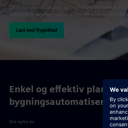
Dette omfattende tegning- og produktdatabiblioteket fra 
enklere fordi den kan integreres med RR-Schemas RRX I&C 
Last ned flygeblad
Enkel og effektiv planlegg
bygningsautomatisering
Dra nytte av: