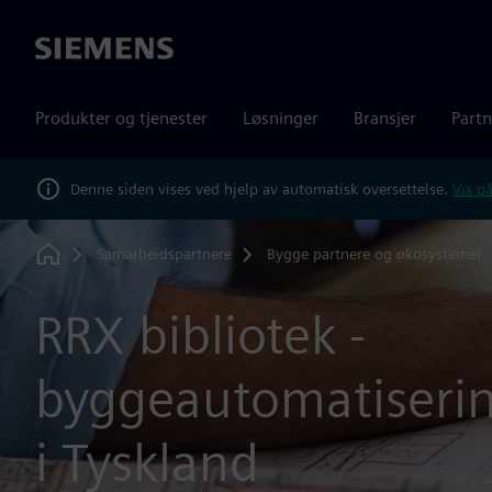
Siemens
Produkter og tjenester
Løsninger
Bransjer
Partn
Denne siden vises ved hjelp av automatisk oversettelse.
Vis på
Samarbeidspartnere
Bygge partnere og økosystemer
Home
RRX bibliotek -
byggeautomatiseri
i Tyskland