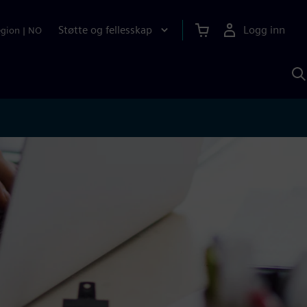
Støtte og fellesskap
Logg inn
egion
|
NO
S
m
S
A