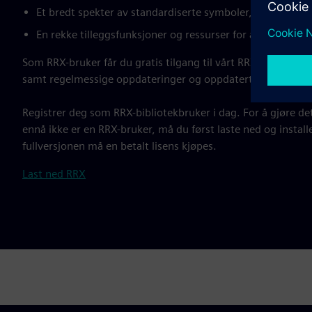
Et bredt spekter av standardiserte symboler, artikler og
En rekke tilleggsfunksjoner og ressurser for å effektiviser
Som RRX-bruker får du gratis tilgang til vårt RRX-tegning- 
samt regelmessige oppdateringer og oppdatert informasjon v
Registrer deg som RRX-bibliotekbruker i dag. For å gjøre det
ennå ikke er en RRX-bruker, må du først laste ned og insta
fullversjonen må en betalt lisens kjøpes.
Last ned RRX