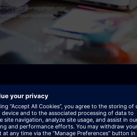
Siemens gjør planleggingen mye
planleggingsprogramvare.
ing av