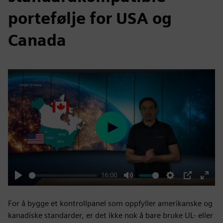
portefølje for USA og
Canada
Play
16:00
Play
Mute
Settings
PIP
Enter
fulls
For å bygge et kontrollpanel som oppfyller amerikanske og
kanadiske standarder, er det ikke nok å bare bruke UL- eller