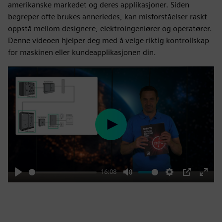
amerikanske markedet og deres applikasjoner. Siden
begreper ofte brukes annerledes, kan misforståelser raskt
oppstå mellom designere, elektroingeniører og operatører.
Denne videoen hjelper deg med å velge riktig kontrollskap
for maskinen eller kundeapplikasjonen din.
Play
16:08
Play
Mute
Settings
PIP
Enter
fulls