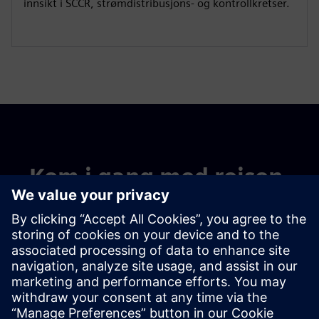
innsikt i SCCR, strømdistribusjons- og kontrollkretser.
Kom i gang med reisen.
Kontakt våre eksperter
Finn din løsning