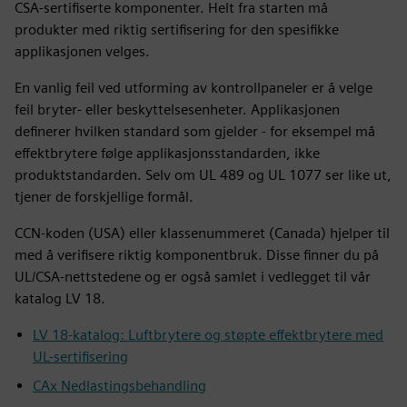
CSA-sertifiserte komponenter. Helt fra starten må
produkter med riktig sertifisering for den spesifikke
applikasjonen velges.
En vanlig feil ved utforming av kontrollpaneler er å velge
feil bryter- eller beskyttelsesenheter. Applikasjonen
definerer hvilken standard som gjelder - for eksempel må
effektbrytere følge applikasjonsstandarden, ikke
produktstandarden. Selv om UL 489 og UL 1077 ser like ut,
tjener de forskjellige formål.
CCN-koden (USA) eller klassenummeret (Canada) hjelper til
med å verifisere riktig komponentbruk. Disse finner du på
UL/CSA-nettstedene og er også samlet i vedlegget til vår
katalog LV 18.
LV 18-katalog: Luftbrytere og støpte effektbrytere med
UL-sertifisering
CAx Nedlastingsbehandling