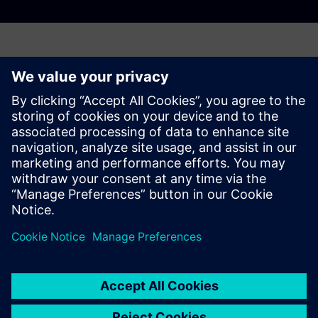
Har noen spørsmål?
La oss prate. Ta kontakt, så hjelper vi deg med å finne
ut det beste stedet å starte.
Contact us