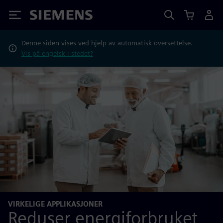
Siemens
Denne siden vises ved hjelp av automatisk oversettelse.
Vis på engelsk i stedet?
VIRKELIGE APPLIKASJONER
Reduser energiforbruket