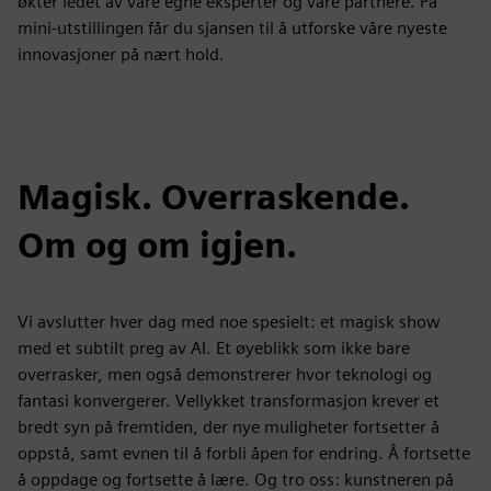
økter ledet av våre egne eksperter og våre partnere. På
mini-utstillingen får du sjansen til å utforske våre nyeste
innovasjoner på nært hold.
Magisk. Overraskende.
Om og om igjen.
Vi avslutter hver dag med noe spesielt: et magisk show
med et subtilt preg av AI. Et øyeblikk som ikke bare
overrasker, men også demonstrerer hvor teknologi og
fantasi konvergerer. Vellykket transformasjon krever et
bredt syn på fremtiden, der nye muligheter fortsetter å
oppstå, samt evnen til å forbli åpen for endring. Å fortsette
å oppdage og fortsette å lære. Og tro oss: kunstneren på