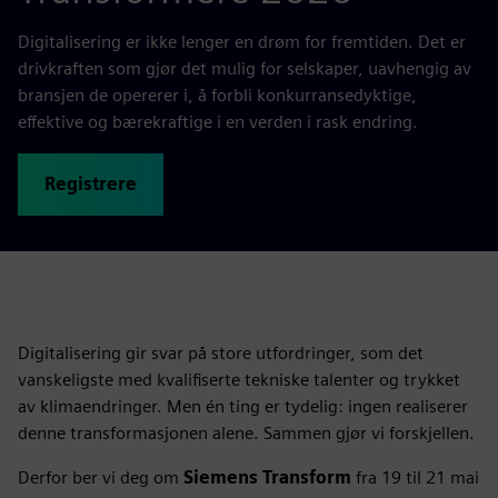
Digitalisering er ikke lenger en drøm for fremtiden. Det er
drivkraften som gjør det mulig for selskaper, uavhengig av
bransjen de opererer i, å forbli konkurransedyktige,
effektive og bærekraftige i en verden i rask endring.
Registrere
Digitalisering gir svar på store utfordringer, som det
vanskeligste med kvalifiserte tekniske talenter og trykket
av klimaendringer. Men én ting er tydelig: ingen realiserer
denne transformasjonen alene. Sammen gjør vi forskjellen.
Derfor ber vi deg om
Siemens Transform
fra 19 til 21 mai