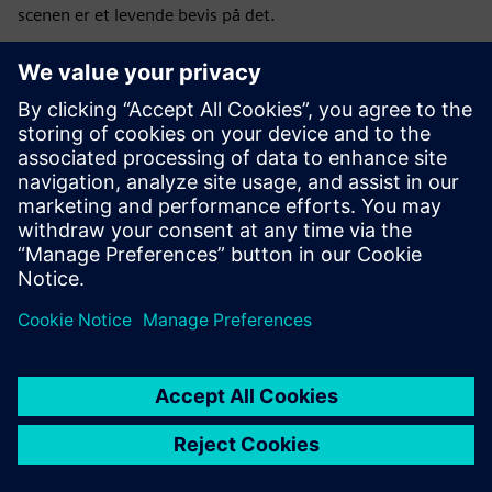
scenen er et levende bevis på det.
Hvor langt er du i din digitale transformasjon? Vi forstår
utfordringene du står overfor og har teknologien og
ekspertisen til å takle dem sammen.
Registrere
her
Basert på din rolle,
og vi sørger for at du deltar på økten
som best samsvarer med din praksis og ambisjoner.
Sammen tar vi neste steg inn i den digitale
fremtiden.