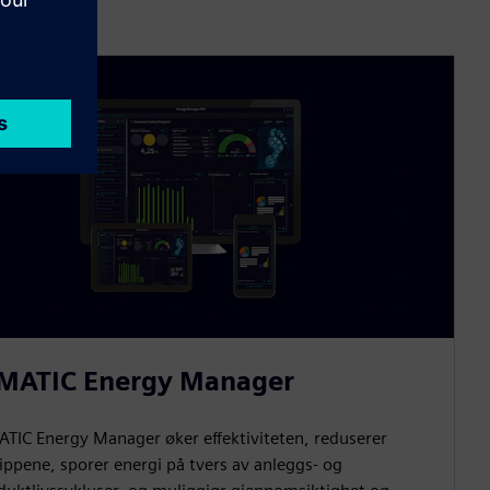
MATIC Energy Manager
ATIC Energy Manager øker effektiviteten, reduserer
lippene, sporer energi på tvers av anleggs- og