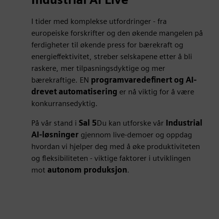
I tider med komplekse utfordringer - fra
europeiske forskrifter og den økende mangelen på
ferdigheter til økende press for bærekraft og
energieffektivitet, streber selskapene etter å bli
raskere, mer tilpasningsdyktige og mer
bærekraftige. EN
programvaredefinert og AI-
drevet automatisering
er nå viktig for å være
konkurransedyktig.
På vår stand i
Sal 5
Du kan utforske vår
Industrial
AI-løsninger
gjennom live-demoer og oppdag
hvordan vi hjelper deg med å øke produktiviteten
og fleksibiliteten - viktige faktorer i utviklingen
mot
autonom produksjon
.