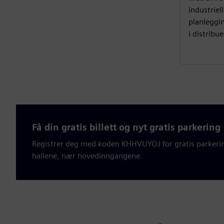
industriel
planleggi
i distribu
Få din gratis billett og nyt gratis parkering
Registrer deg med koden KHHVUYOJ for gratis parkerin
hallene, nær hovedinngangene.