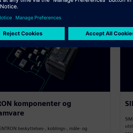
ON komponenter og
SI
amvare
SIM
uts
NTRON beskyttelses-, koblings-, måle- og