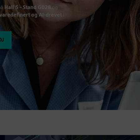
på
Hall 5 - Stand G028
og
aredefinert og AI-drevet
i
OJ