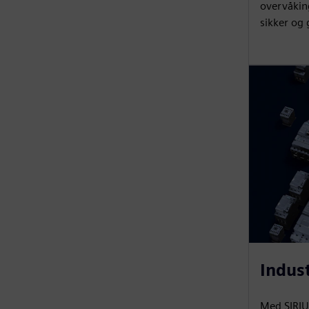
overvåkin
sikker og
Indust
Med SIRIUS