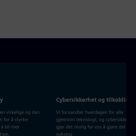
er
lscreen
ty
Cybersikkerhet og tilkobling
en virkelige og den
Vi forvandler hverdagen for alle
n for å styrke
gjennom teknologi, og cybersikkerhe
 å bli mer
gjør det mulig for oss å gjøre det me
tige,
suksess