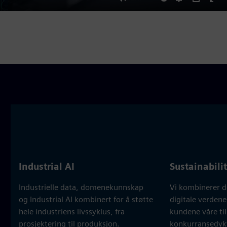
Mute
Settings
PIP
Ent
ful
Industrial AI
Sustainabili
Industrielle data, domenekunnskap
Vi kombinerer d
og Industrial AI kombinert for å støtte
digitale verdene
hele industriens livssyklus, fra
kundene våre til
prosjektering til produksjon.
konkurransedyk