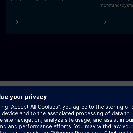
motstandsdykti
ssen
 til avansert bevegelseskontroll: utforsk teknologiene våre for