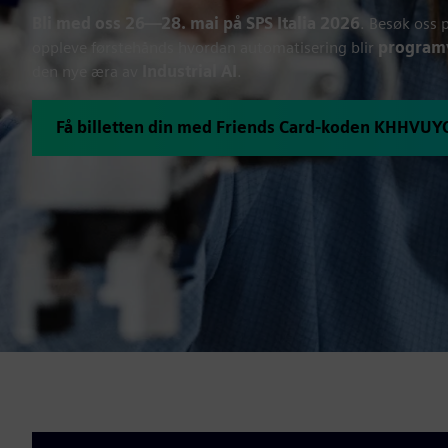
Bli med oss 26—28. mai på SPS Italia 2026
. Besøk oss 
oppleve førstehånds hvordan automatisering blir
programv
den nye æra av
Industrial AI
.
Få billetten din med Friends Card-koden KHHVUY