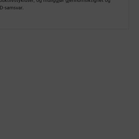
duktlivssykluser, og muliggjør gjennomsiktighet og
D-samsvar.