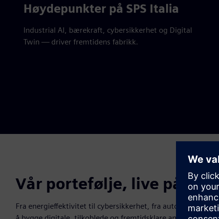
Høydepunkter på SPS Italia
Industrial AI, bærekraft, cybersikkerhet og Digital
Twin — driver fremtidens fabrikk.
Vår portefølje, live på me
Fra energieffektivitet til cybersikkerhet, fra automatisering
å bygge digitale, tilkoblede og fremtidsklare anlegg.