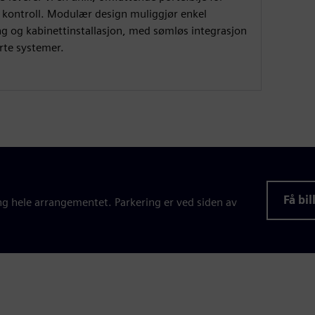
l kontroll. Modulær design muliggjør enkel
ng og kabinettinstallasjon, med sømløs integrasjon
erte systemer.
Få bi
g hele arrangementet. Parkering er ved siden av