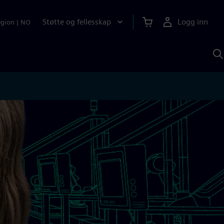
Støtte og fellesskap
Logg inn
egion
|
NO
S
m
S
A