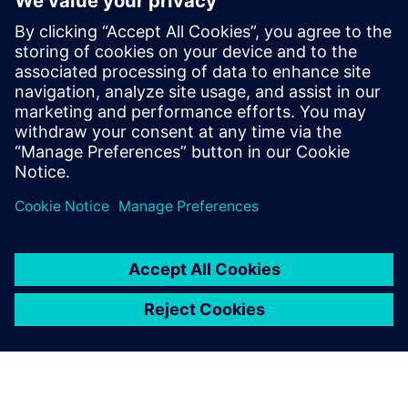
Skaff deg billettene dine
Mer info om arrangementet og muligheten for å få
billett
SMM nettside