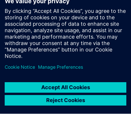
En Pasticcio i to akter med musikk av Antonio Vivaldi
(Salzburg Festival 2025, Haus für Mozart — på italiensk
med tyske undertekster). En BR/ARTE- og UNITEL-
produksjon.
I over 2000 år har Ovids Metamorfoser formet vår kultur
og tjent som en uuttømmelig inspirasjonskilde for utallige
kunstneriske tilpasninger. Akkurat som karakterene i hver
historie forvandles, gjør historiene selv, hvis fantasi og
skandaløshet fortsetter å fascinere den dag i dag. Grensene
mellom menneske og natur, guder og dyr, blir uskarpe.
Fra det unike mangfoldet av Vivaldis arier, ensembler og
kor ble det laget en pasticcio for vår tid for Hotel
Metamorphosis, en som kombinerer individuelle episoder
fra Ovids Metamorphoses med Antonio Vivaldis virtuose
og varierte musikk. I Ovids komplekse emosjonelle
verdener blir mennesker i dag gjenkjennelige, og Vivaldis