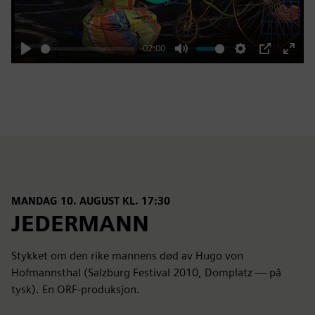
-02:00
Play
Mute
Settings
PIP
Enter
fulls
MANDAG 10. AUGUST KL. 17:30
JEDERMANN
Stykket om den rike mannens død av Hugo von
Hofmannsthal (Salzburg Festival 2010, Domplatz — på
tysk). En ORF-produksjon.