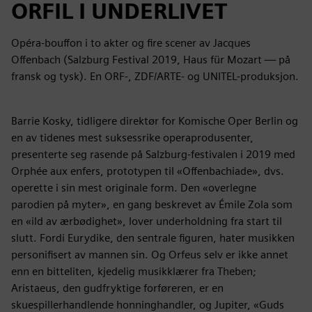
ORFIL I UNDERLIVET
Opéra-bouffon i to akter og fire scener av Jacques
Offenbach (Salzburg Festival 2019, Haus für Mozart — på
fransk og tysk). En ORF-, ZDF/ARTE- og UNITEL-produksjon.
Barrie Kosky, tidligere direktør for Komische Oper Berlin og
en av tidenes mest suksessrike operaprodusenter,
presenterte seg rasende på Salzburg-festivalen i 2019 med
Orphée aux enfers, prototypen til «Offenbachiade», dvs.
operette i sin mest originale form. Den «overlegne
parodien på myter», en gang beskrevet av Émile Zola som
en «ild av ærbødighet», lover underholdning fra start til
slutt. Fordi Eurydike, den sentrale figuren, hater musikken
personifisert av mannen sin. Og Orfeus selv er ikke annet
enn en bitteliten, kjedelig musikklærer fra Theben;
Aristaeus, den gudfryktige forføreren, er en
skuespillerhandlende honninghandler, og Jupiter, «Guds