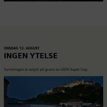
Play
Mute
Settings
PIP
Enter
fulls
ONSDAG 12. AUGUST
INGEN YTELSE
Turneringen er avlyst på grunn av UEFA Super Cup.