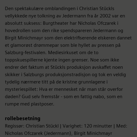
Den spektakulære omblandingen i Christian Stückls
vellykkede nye tolkning av Jedermann fra år 2002 var en
absolutt suksess: Burgtheater har Nicholas Ofczarek i
hovedrollen som den rike spendspareren Jedermann og
Birgit Minichmayr som den elektrifiserende elskeren dannet
et glamorøst drømmepar som ble hyllet av pressen på
Salzburg-festivalen. Mediesirkuset om de to
toppskuespillerne kjente ingen grenser. Noe som ikke
endrer det faktum at Stückls produksjon avskaffet noen
skikker i Salzburgs produksjonstradisjon og tok en veldig
tydelig nærmere titt på de kristne grunnlagene i
mysteriespillet: Hva er mennesket når man står overfor
døden? Gud selv fremstår - som en fattig nabo, som en
rumpe med plastposer.
rollebesetning
Regissør: Christian Stückl | Varighet: 120 minutter | Med:
Nicholas Ofczarek (Jedermann), Birgit Minichmayr