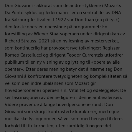
Don Giovanni - akkurat som de andre stykkene i Mozarts
Da Ponte-syklus og Jedermann - er en sentral del av DNA
fra Salzburg-festivalen. I 1922 var Don Juan (da på tysk)
den første operaen noensinne på programmet: En
forestilling av Wiener Staatsoperaen under dirigentskap av
Richard Strauss. 2021 så en ny lesning av mesterverket,
som kontinuerlig har provosert nye tolkninger: Regissør
Romeo Castellucci og dirigent Teodor Currentzis utfordrer
publikum til en ny visning av og lytting til «opera av alle
operaer». Etter deres mening betyr det å nærme seg Don
Giovanni å konfrontere tvetydigheten og kompleksiteten så
vel som den indre ubalansen som Mozart gir
hovedpersonene i operaen sin. Vitalitet og ødeleggelse: De
ser fascinasjonen av denne figuren i denne ambivalensen.
Videre prøver de å fange hovedpersonene rundt Don
Giovanni som skarpt kontrasterte karakterer, med egne
musikalske fysiognomier, så vel som med hensyn til deres
forhold til titulærhelten, uten samtidig å negere det