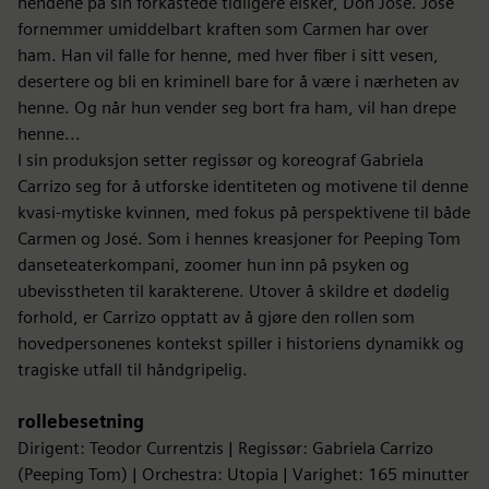
hendene på sin forkastede tidligere elsker, Don José. José
fornemmer umiddelbart kraften som Carmen har over
ham. Han vil falle for henne, med hver fiber i sitt vesen,
desertere og bli en kriminell bare for å være i nærheten av
henne. Og når hun vender seg bort fra ham, vil han drepe
henne...
I sin produksjon setter regissør og koreograf Gabriela
Carrizo seg for å utforske identiteten og motivene til denne
kvasi-mytiske kvinnen, med fokus på perspektivene til både
Carmen og José. Som i hennes kreasjoner for Peeping Tom
danseteaterkompani, zoomer hun inn på psyken og
ubevisstheten til karakterene. Utover å skildre et dødelig
forhold, er Carrizo opptatt av å gjøre den rollen som
hovedpersonenes kontekst spiller i historiens dynamikk og
tragiske utfall til håndgripelig.
rollebesetning
Dirigent: Teodor Currentzis | Regissør: Gabriela Carrizo
(Peeping Tom) | Orchestra: Utopia | Varighet: 165 minutter