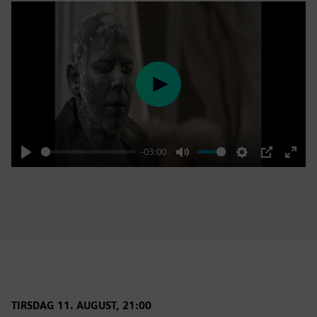
Play
-03:00
Play
Mute
Settings
PIP
Enter
fulls
TIRSDAG 11. AUGUST, 21:00