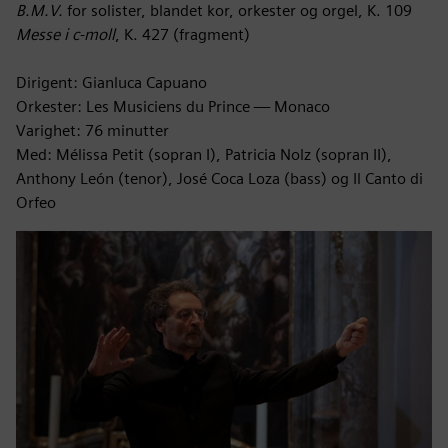
B.M.V.
for solister, blandet kor, orkester og orgel, K. 109
Messe i c-moll
, K. 427 (fragment)
Dirigent: Gianluca Capuano
Orkester: Les Musiciens du Prince — Monaco
Varighet: 76 minutter
Med: Mélissa Petit (sopran I), Patricia Nolz (sopran II),
Anthony León (tenor), José Coca Loza (bass) og Il Canto di
Orfeo