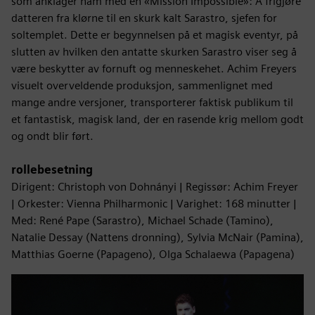
som anklager ham med en «Mission Impossible»: Å frigjøre
datteren fra klørne til en skurk kalt Sarastro, sjefen for
soltemplet. Dette er begynnelsen på et magisk eventyr, på
slutten av hvilken den antatte skurken Sarastro viser seg å
være beskytter av fornuft og menneskehet. Achim Freyers
visuelt overveldende produksjon, sammenlignet med
mange andre versjoner, transporterer faktisk publikum til
et fantastisk, magisk land, der en rasende krig mellom godt
og ondt blir ført.
rollebesetning
Dirigent: Christoph von Dohnányi | Regissør: Achim Freyer
| Orkester: Vienna Philharmonic | Varighet: 168 minutter |
Med: René Pape (Sarastro), Michael Schade (Tamino),
Natalie Dessay (Nattens dronning), Sylvia McNair (Pamina),
Matthias Goerne (Papageno), Olga Schalaewa (Papagena)