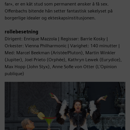
far», er en kåt stud som permanent ønsker å få sex.
Offenbachs bitende hån setter fantastisk søkelyset på
borgerlige idealer og ekteskapsinstitusjonen.
rollebesetning
Dirigent: Enrique Mazzola | Regissør: Barrie Kosky |
Orkester: Vienna Philharmonic | Varighet: 140 minutter |
Med: Marcel Beekman (Aristée/Pluton), Martin Winkler
(Jupiter), Joel Prieto (Orphée), Kathryn Lewek (Eurydice),
Max Hopp (John Styx), Anne Sofie von Otter (L'Opinion
publique)