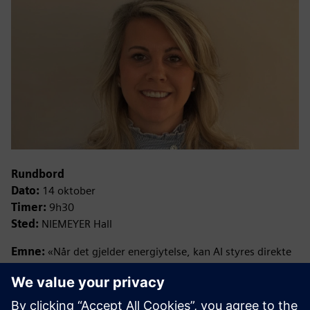
Rundbord
Dato:
14 oktober
Timer:
9h30
Sted:
NIEMEYER Hall
Emne:
«Når det gjelder energiytelse, kan AI styres direkte
av Building Management System (BMS), eller vil det bare
forbli et middel til forbedring?»