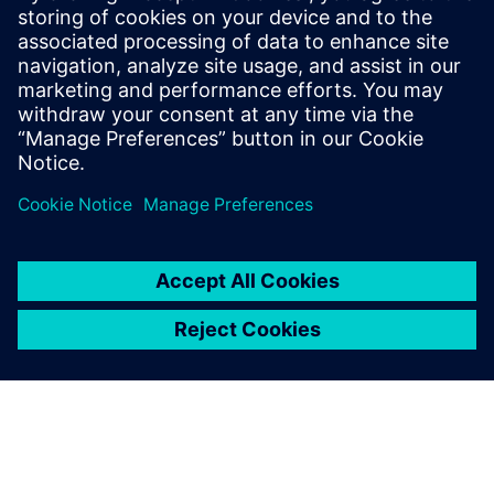
Deltaker: Caroline Gattino
, salgsdirektør (Frankrike) for
bygningsvirksomheten i Siemens Smart Infrastructure
(Frankrike, BeLux og Maghreb)
Registrer deg her