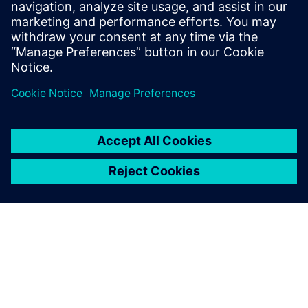
autonomi (opptil 24/7) og oppnå karbonnøytralitet.
Resepter initieres med ...
Lær mer