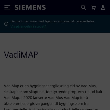
Siemens
Denne siden vises ved hjelp av automatisk oversettelse.
Vis på engelsk i stedet?
VadiMAP
VadiMap er en bygningsenergiløsning eid av VadiMus,
selskapet som skapte et forstyrrende proptech-tilbud kalt
VadiMap. I 2020 lanserte VadiMus VadiMap for å
akselerere energiovergangen til bygningseiere fra
kommersielle, institusjonelle og industrielle segmenter.