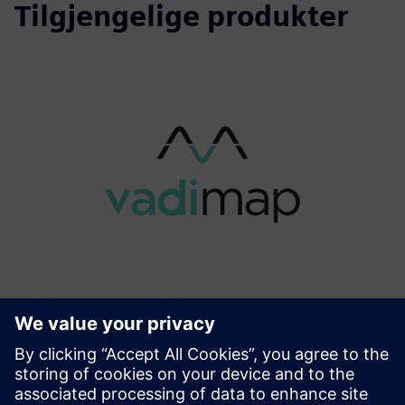
Tilgjengelige produkter
vadiMAP
For bygningseiere og operatører forenkler VadiMap
energiovergangen betydelig. Det gjør det mulig for
bygningseiere å spare energikostnader (opptil 30%), få