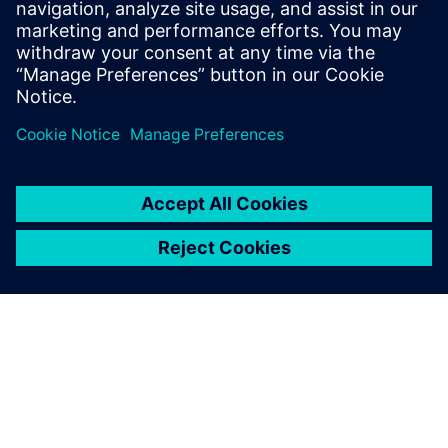
diagnostikkinformasjon for vedlikehold og reparasjon -
Optima...
Lær mer