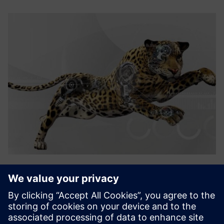
Uptime HARVEST
Digitale løsninger for - Oppdag forringelse og forverret
ytelse og utløse rekkefølgen for inspeksjon, vedlikehold
eller reparasjon for å forhindre feil under drift - Gi