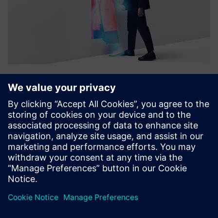
targenio Assistance Platform
Med targenio Assistant Platform kan bedrifter bygge og
drive assistenter med adaptive ferdigheter. Oppsett med
lav kode, opplæring i mennesker og systemintegrasjon
hjelper assistenter med å forbedre og skalere
automatisering på tv...
Lær mer