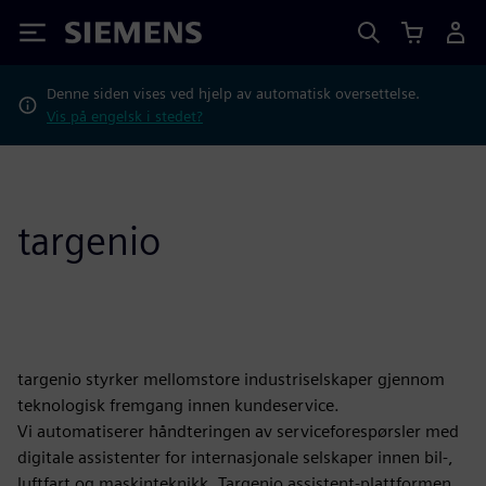
Siemens
Denne siden vises ved hjelp av automatisk oversettelse.
Vis på engelsk i stedet?
targenio
targenio styrker mellomstore industriselskaper gjennom
teknologisk fremgang innen kundeservice.
Vi automatiserer håndteringen av serviceforespørsler med
digitale assistenter for internasjonale selskaper innen bil-,
luftfart og maskinteknikk. Targenio assistent-plattformen