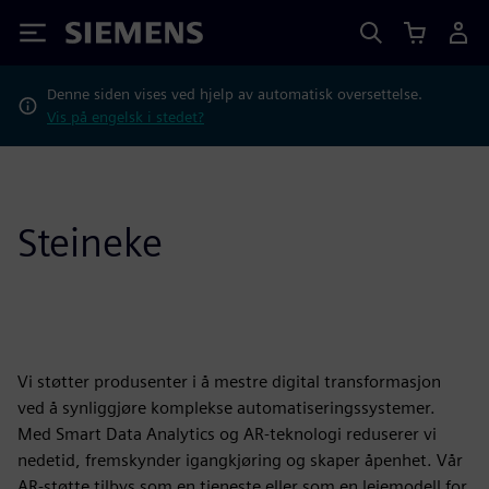
Siemens
Denne siden vises ved hjelp av automatisk oversettelse.
Vis på engelsk i stedet?
Steineke
Vi støtter produsenter i å mestre digital transformasjon
ved å synliggjøre komplekse automatiseringssystemer.
Med Smart Data Analytics og AR-teknologi reduserer vi
nedetid, fremskynder igangkjøring og skaper åpenhet. Vår
AR-støtte tilbys som en tjeneste eller som en leiemodell for