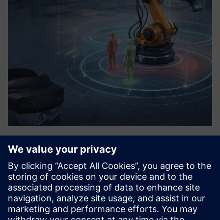
AR-powered Analytics
«Alt du kan se, må du teste mindre.» Vi lager en digital
representasjon av problemet, og med AR-teknologi
projiserer vi det direkte til riktig sted. Dette gjør oss til
løsningen for alle automatiseringssystemer med høyt
variantman...