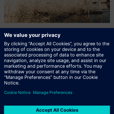
Splashlake
Leverandørnøytral integrasjon, datahåndtering og
visualisering som støtter filer, tidsseriedata, enkle
instrumenter, relasjonsdata, metadata og kjemiske
strukturer. Støtter FAIR-data og samsvar, slik at
organisasjoner kan utnytte ...
Lær mer