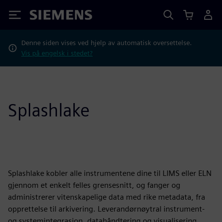
Siemens
Denne siden vises ved hjelp av automatisk oversettelse.
Vis på engelsk i stedet?
Splashlake
Splashlake kobler alle instrumentene dine til LIMS eller ELN
gjennom et enkelt felles grensesnitt, og fanger og
administrerer vitenskapelige data med rike metadata, fra
opprettelse til arkivering. Leverandørnøytral instrument-
og systemintegrasjon, datahåndtering og visualisering