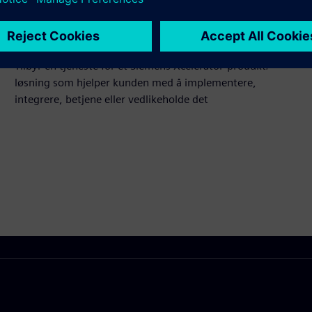
produkt og eget produkt
Service
Tilbyr en tjeneste for et Siemens Xcelerator-produkt/-
løsning som hjelper kunden med å implementere,
integrere, betjene eller vedlikeholde det