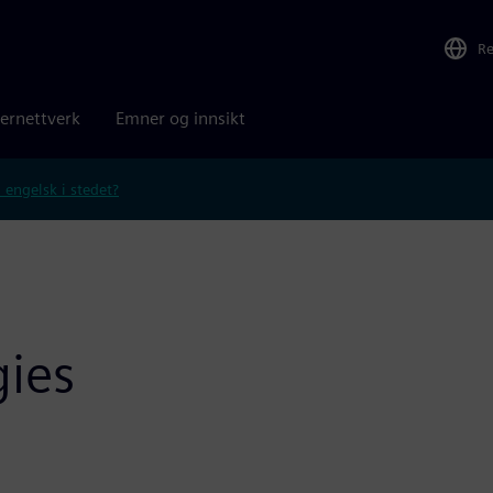
R
ernettverk
Emner og innsikt
 engelsk i stedet?
gies