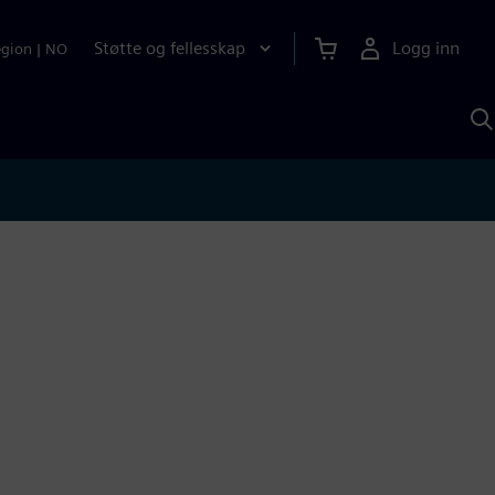
Støtte og fellesskap
Logg inn
egion
|
NO
S
m
S
A