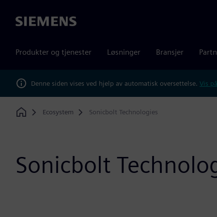
Siemens
Produkter og tjenester
Løsninger
Bransjer
Partn
Denne siden vises ved hjelp av automatisk oversettelse.
Vis på
Ecosystem
Sonicbolt Technologies
Home
Sonicbolt Technolo