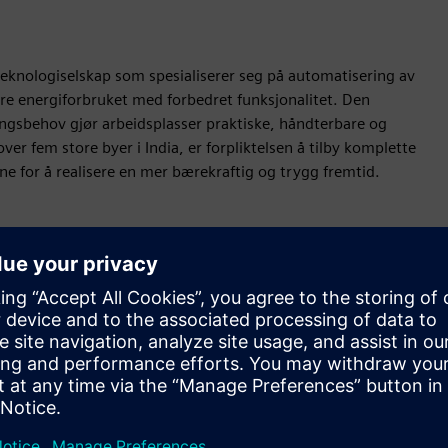
 teknologiselskap som spesialiserer seg på automatisering av
e energiforbruket med forbedret funksjonalitet. Den
ngsbehov gjør arbeidsplasser praktiske, håndterbare og
er fem store byer i India, er forpliktelsen å tilby komplette
e for å realisere en mer bærekraftig og trygg fremtid.
Bevegelse
Build
Utvider eller bygger på et Siemens Xcelerator-produkt/-
løsning ved å lage et nytt produkt, eller skaper en ny
kundeløsning via integrering av Siemens Xcelerator-