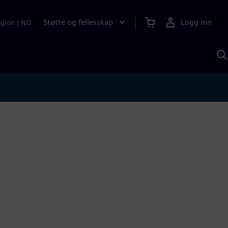
Støtte og fellesskap
Logg inn
egion
|
NO
S
m
S
A