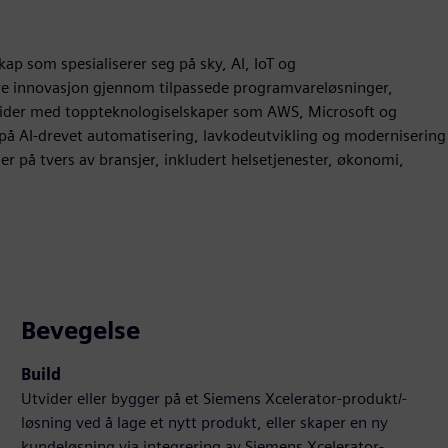
skap som spesialiserer seg på sky, AI, IoT og
ere innovasjon gjennom tilpassede programvareløsninger,
eider med toppteknologiselskaper som AWS, Microsoft og
 på AI-drevet automatisering, lavkodeutvikling og modernisering
er på tvers av bransjer, inkludert helsetjenester, økonomi,
Bevegelse
Build
Utvider eller bygger på et Siemens Xcelerator-produkt/-
løsning ved å lage et nytt produkt, eller skaper en ny
kundeløsning via integrering av Siemens Xcelerator-