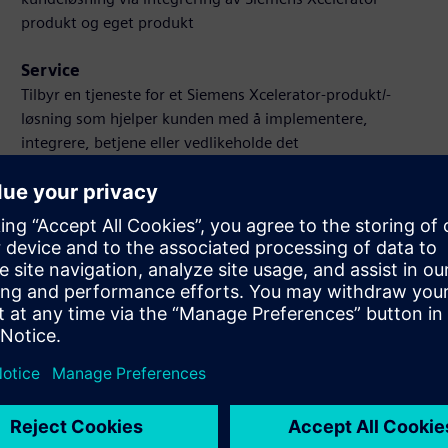
produkt og eget produkt
Service
Tilbyr en tjeneste for et Siemens Xcelerator-produkt/-
løsning som hjelper kunden med å implementere,
integrere, betjene eller vedlikeholde det