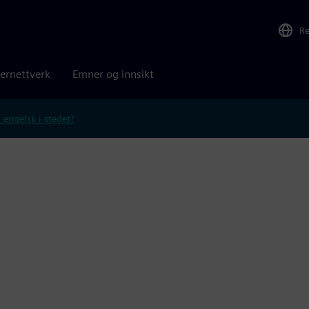
R
ernettverk
Emner og innsikt
 engelsk i stedet?