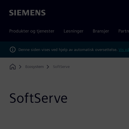
Siemens
Produkter og tjenester
Løsninger
Bransjer
Partn
Denne siden vises ved hjelp av automatisk oversettelse.
Vis på
Ecosystem
SoftServe
Home
SoftServe