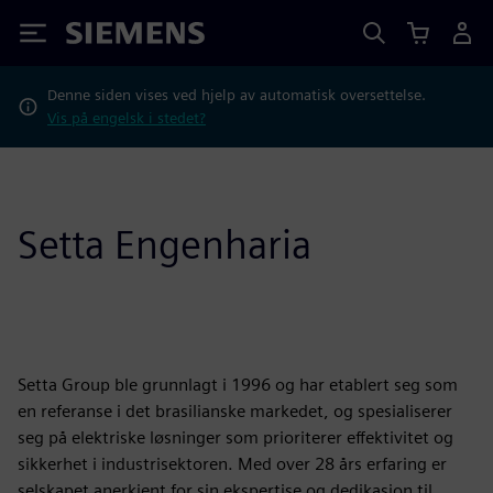
Siemens
Denne siden vises ved hjelp av automatisk oversettelse.
Vis på engelsk i stedet?
Setta Engenharia
Setta Group ble grunnlagt i 1996 og har etablert seg som
en referanse i det brasilianske markedet, og spesialiserer
seg på elektriske løsninger som prioriterer effektivitet og
sikkerhet i industrisektoren. Med over 28 års erfaring er
selskapet anerkjent for sin ekspertise og dedikasjon til