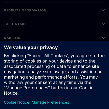
BEDRIFTSINFORMASJON
TA KONTAKT
KARRIERE
©
Siemens
2026
Bedriftsinformasjon
Personvernerklæring
Informasjonskapsler
Vilkår for bruk