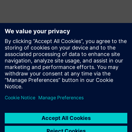
Bevegelse
Build
Utvider eller bygger på et Siemens Xcelerator-produkt/-
løsning ved å lage et nytt produkt, eller skaper en ny
kundeløsning via integrering av Siemens Xcelerator-
produkt og eget produkt