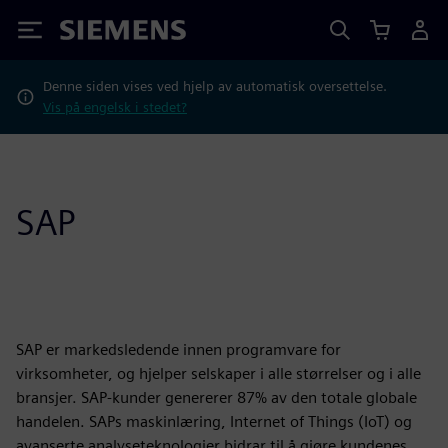
Siemens
Denne siden vises ved hjelp av automatisk oversettelse.
Vis på engelsk i stedet?
SAP
SAP er markedsledende innen programvare for
virksomheter, og hjelper selskaper i alle størrelser og i alle
bransjer. SAP-kunder genererer 87% av den totale globale
handelen. SAPs maskinlæring, Internet of Things (IoT) og
avanserte analyseteknologier bidrar til å gjøre kundenes