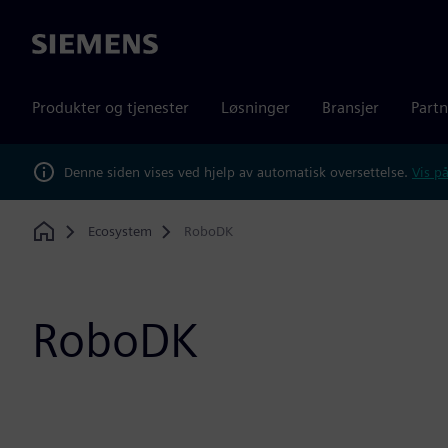
Siemens
Produkter og tjenester
Løsninger
Bransjer
Partn
Denne siden vises ved hjelp av automatisk oversettelse.
Vis på
Ecosystem
RoboDK
Home
RoboDK