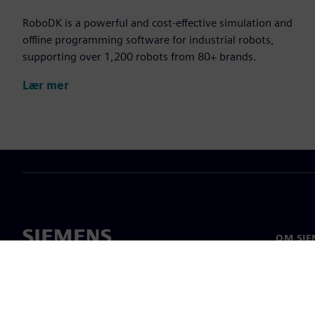
RoboDK is a powerful and cost-effective simulation and
offline programming software for industrial robots,
supporting over 1,200 robots from 80+ brands.
Lær mer
OM SIE
Om oss
Ledelse