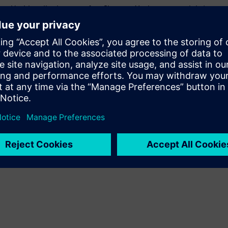
Utvider eller bygger på et Siemens Xcelerator-produkt/-
løsning ved å lage et nytt produkt, eller skaper en ny
kundeløsning via integrering av Siemens Xcelerator-
produkt og eget produkt