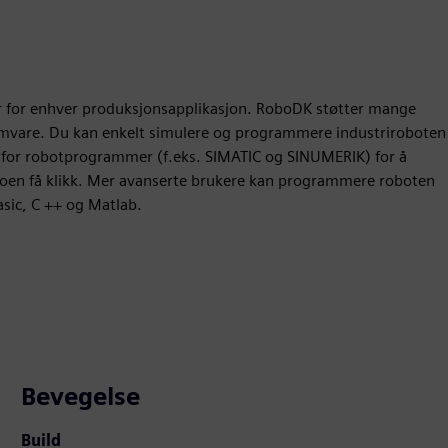
 for enhver produksjonsapplikasjon. RoboDK støtter mange
amvare. Du kan enkelt simulere og programmere industriroboten
r for robotprogrammer (f.eks. SIMATIC og SINUMERIK) for å
 noen få klikk. Mer avanserte brukere kan programmere roboten
asic, C ++ og Matlab.
Bevegelse
Build