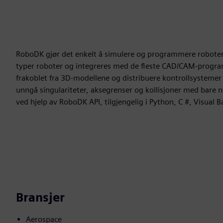
RoboDK gjør det enkelt å simulere og programmere roboter
typer roboter og integreres med de fleste CAD/CAM-progr
frakoblet fra 3D-modellene og distribuere kontrollsysteme
unngå singulariteter, aksegrenser og kollisjoner med bare
ved hjelp av RoboDK API, tilgjengelig i Python, C #, Visual B
Bransjer
Aerospace