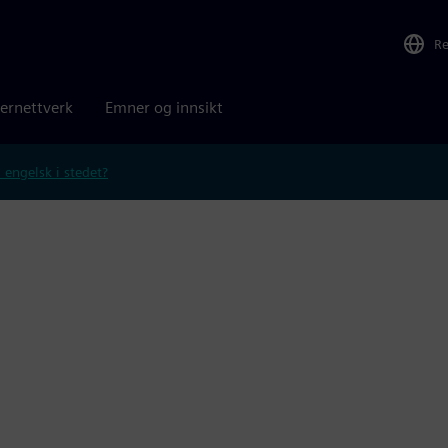
R
ernettverk
Emner og innsikt
 engelsk i stedet?