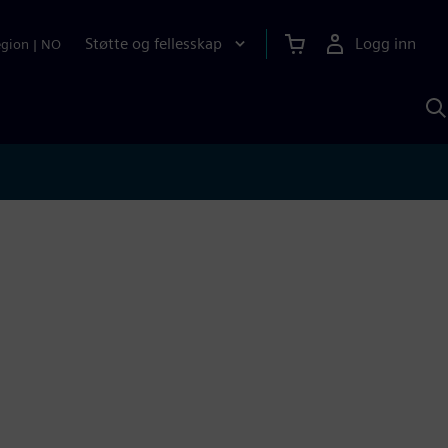
Støtte og fellesskap
Logg inn
egion
|
NO
S
m
S
A