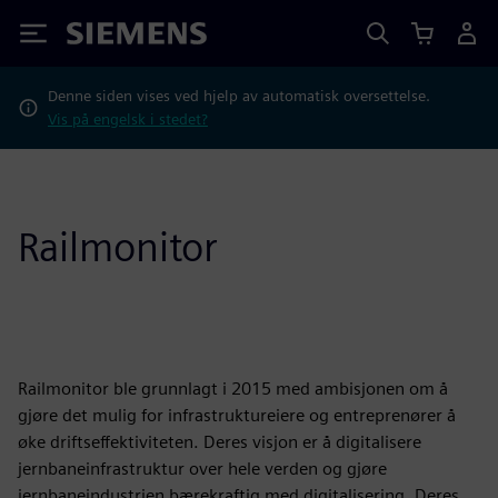
Siemens
Denne siden vises ved hjelp av automatisk oversettelse.
Vis på engelsk i stedet?
Railmonitor
Railmonitor ble grunnlagt i 2015 med ambisjonen om å
gjøre det mulig for infrastruktureiere og entreprenører å
øke driftseffektiviteten. Deres visjon er å digitalisere
jernbaneinfrastruktur over hele verden og gjøre
jernbaneindustrien bærekraftig med digitalisering. Deres