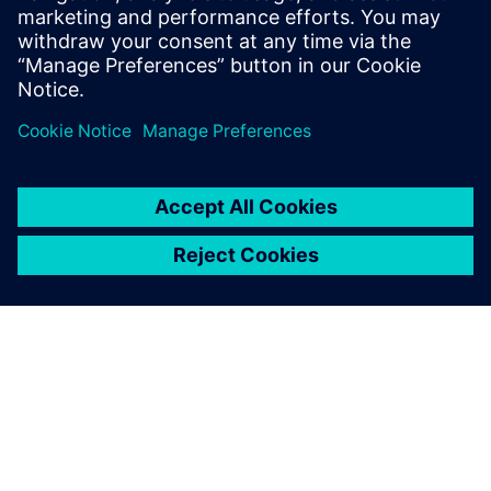
til spo...
Lær mer