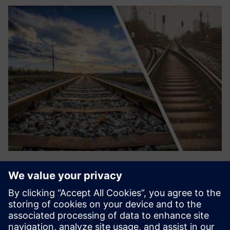
Automated Monitoring
Den generelle bryterytelsen, bryterbelastningen,
bryterustabiliteten og punktmaskinens funksjonalitet er
bare et utvalg av hva TrackSwitch360 fra Railmonitor kan gi
innsikt i. TrackBed360 overvåker de nøyaktige bevegelsene