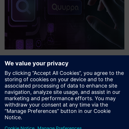
Quuppa
Quuppa muliggjør svært nøyaktig og sanntidssporing av
mennesker og eiendeler, selv i komplekse innemiljøer.
Quuppa kan spore Bluetooth-koder og enheter som
strekkodelesere eller mobiltelefoner. Systemet kan også
samle inn andre se...
Lær mer