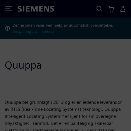
Siemens
Denne siden vises ved hjelp av automatisk oversettelse.
Vis på engelsk i stedet?
Quuppa
Quuppa ble grunnlagt i 2012 og er en ledende leverandør
av RTLS (Real-Time Locating Systems) teknologi. Quuppa
Intelligent Locating System™ er kjent for sin overlegne
nøyaktighet i sanntid. Det er en pålitelig og skalerbar
plattform for stedsbaserte løsninger. Til dags dato har