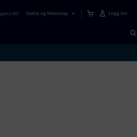
Støtte og fellesskap
Logg inn
egion
|
NO
S
m
S
A