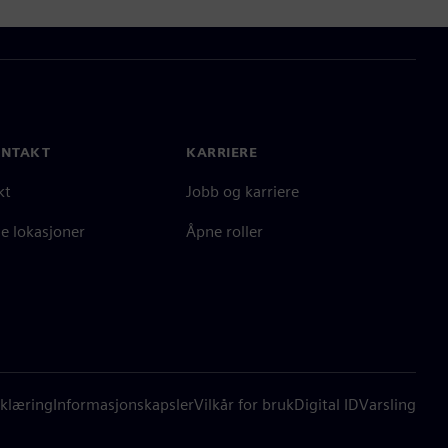
ONTAKT
KARRIERE
kt
Jobb og karriere
e lokasjoner
Åpne roller
klæring
Informasjonskapsler
Vilkår for bruk
Digital ID
Varsling