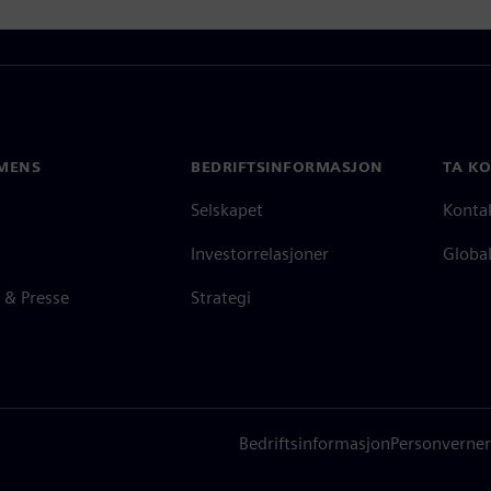
MENS
BEDRIFTSINFORMASJON
TA K
Selskapet
Konta
Investorrelasjoner
Global
 & Presse
Strategi
Bedriftsinformasjon
Personverner