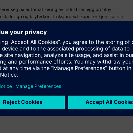
erer seg på automatisering av industrianlegg og tilbyr
isk design og bryterkonstruksjon. Selskapet er kjent for sin
nomiske automatiseringskonsepter skreddersydd til behovene til
 et dedikert team av spesialister sikrer PAVIS Engineering
drer effektiviteten og produktiviteten for sine kunder.
Bevegelse
Service
Tilbyr en tjeneste for et Siemens Xcelerator-produkt/-
løsning som hjelper kunden med å implementere,
integrere, betjene eller vedlikeholde det