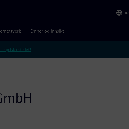
R
ernettverk
Emner og innsikt
 engelsk i stedet?
 GmbH