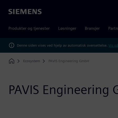
Siemens
Produkter og tjenester
Løsninger
Bransjer
Partn
Denne siden vises ved hjelp av automatisk oversettelse.
Vis på
Ecosystem
PAVIS Engineering GmbH
Home
PAVIS Engineering