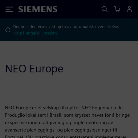
Siemens
Denne siden vises ved hjelp av automatisk oversettelse.
Vis på engelsk i stedet?
NEO Europe
NEO Europe er et selskap tilknyttet NEO Engenharia de
Produção lokalisert i Brasil, som krysset havet for å bringe
ekspertise innen rådgivning og implementering av
avanserte planleggings- og planleggingsløsninger til
Portugal. Vår praktiske konsulentstrategi implementerer