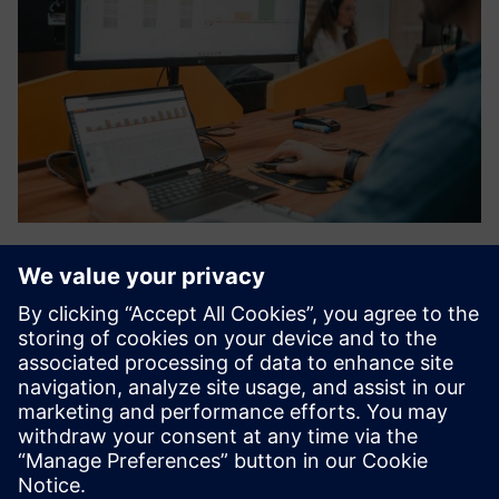
nPlan - Planning App
NPLAN er en avansert produktiv
scenarioplanleggingsplattform som genererer
produksjonsplanleggingsscenarier smidige, pålitelige og
samarbeidende, og akselererer forsyningskjedens digitale
transformasjon.
Lær mer