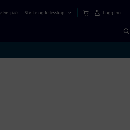
Støtte og fellesskap
Logg inn
egion
|
NO
S
m
S
A