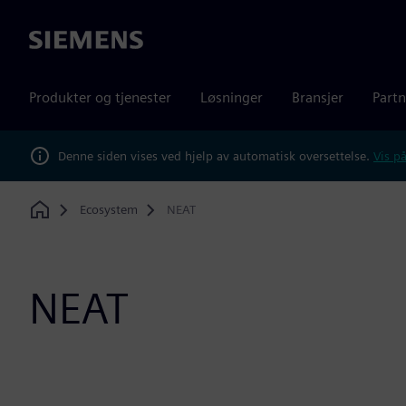
Siemens
Produkter og tjenester
Løsninger
Bransjer
Partn
Denne siden vises ved hjelp av automatisk oversettelse.
Vis på
Ecosystem
NEAT
Home
NEAT