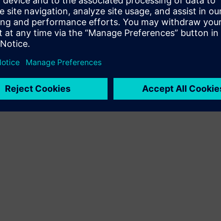
Videresalg/samsalg av programvare og digitalt aktivert
HW på Siemens Xcelerator