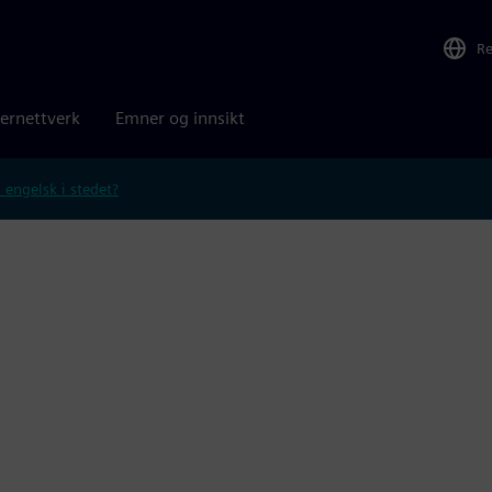
R
ernettverk
Emner og innsikt
 engelsk i stedet?