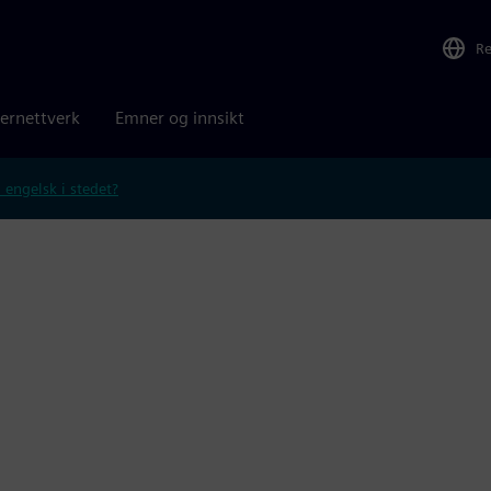
R
ernettverk
Emner og innsikt
 engelsk i stedet?