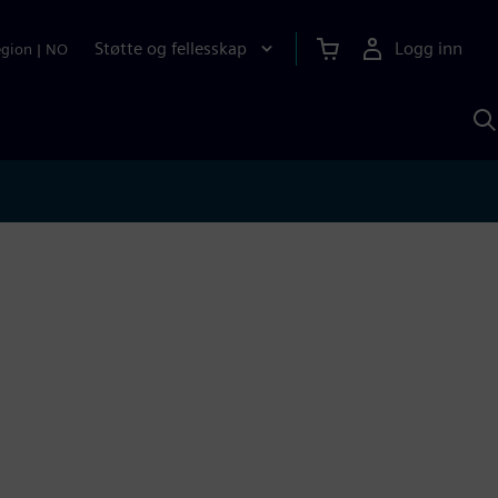
Støtte og fellesskap
Logg inn
egion
|
NO
S
m
S
A