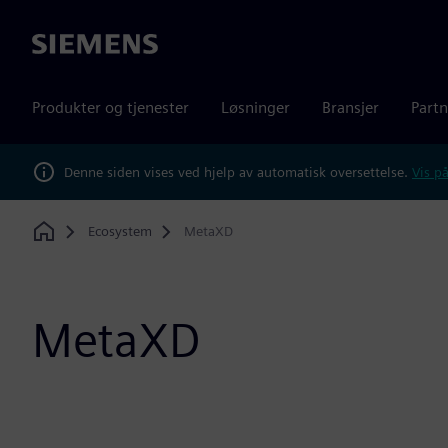
Siemens
Produkter og tjenester
Løsninger
Bransjer
Partn
Denne siden vises ved hjelp av automatisk oversettelse.
Vis på
Ecosystem
MetaXD
Home
MetaXD