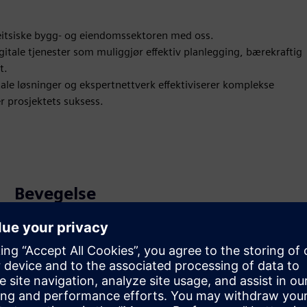
eitsiske bygg- og eiendomssektoren med oss.
igitale tjenester som muliggjør effektiv planlegging, bærekraftig
t.
tale løsninger og ekspertnettverk effektiviserer komplekse
er prosjektets suksess.
Bevegelse
Service
Tilbyr en tjeneste for et Siemens Xcelerator-produkt/-
løsning som hjelper kunden med å implementere,
integrere, betjene eller vedlikeholde det