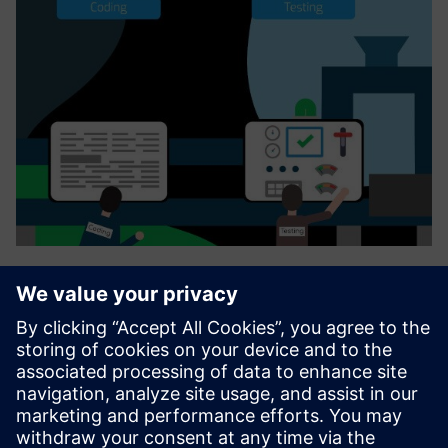
Menditect Test Automation
Menditect Test Automation (MTA) forbedrer hastigheten på
levering av Mendix app til virksomheten ved å fjerne
flaskehalser for testautomatisering. Menditect tilbyr en
unik AI-drevet «Direct Model Testing» -teknologi for
Mendix-app...