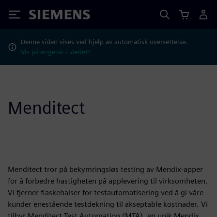
Siemens
Denne siden vises ved hjelp av automatisk oversettelse.
Vis på engelsk i stedet?
Menditect
Menditect tror på bekymringsløs testing av Mendix-apper
for å forbedre hastigheten på applevering til virksomheten.
Vi fjerner flaskehalser for testautomatisering ved å gi våre
kunder enestående testdekning til akseptable kostnader. Vi
tilbyr Menditect Test Automation (MTA), en unik Mendix