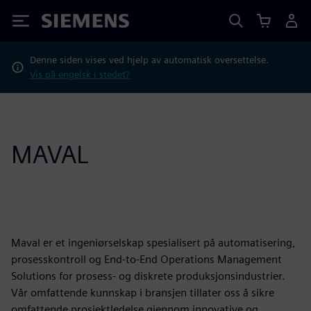
Siemens
Denne siden vises ved hjelp av automatisk oversettelse.
Vis på engelsk i stedet?
MAVAL
Maval er et ingeniørselskap spesialisert på automatisering,
prosesskontroll og End-to-End Operations Management
Solutions for prosess- og diskrete produksjonsindustrier.
Vår omfattende kunnskap i bransjen tillater oss å sikre
omfattende prosjektledelse gjennom innovative og