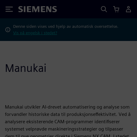
Siemens
Denne siden vises ved hjelp av automatisk oversettelse.
Vis på engelsk i stedet?
Manukai
Manukai utvikler AI-drevet automatisering og analyse som
forvandler historiske data til produksjonseffektivitet. Ved å
analysere eksisterende CAM-programmer identifiserer
systemet velprøvde maskineringsstrategier og tilpasser
dem til nye geometrier direkte i Siemens NX CAM. I stedet