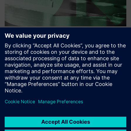
Your AI Copilot for CAM
programming
Våre AI-modeller gjør produksjonshistorikken din til
skalerbar automatisering. Den kjører helt lokalt, sikker og
integreres sømløst i Siemens NX CAM.
Lær mer