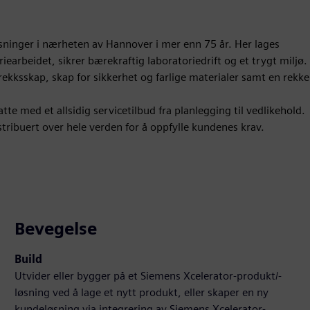
øsninger i nærheten av Hannover i mer enn 75 år. Her lages
earbeidet, sikrer bærekraftig laboratoriedrift og et trygt miljø.
rekksskap, skap for sikkerhet og farlige materialer samt en rekke
te med et allsidig servicetilbud fra planlegging til vedlikehold.
tribuert over hele verden for å oppfylle kundenes krav.
Bevegelse
Build
Utvider eller bygger på et Siemens Xcelerator-produkt/-
løsning ved å lage et nytt produkt, eller skaper en ny
kundeløsning via integrering av Siemens Xcelerator-