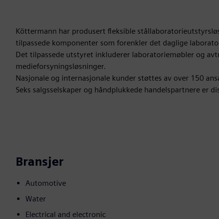
Köttermann har produsert fleksible stållaboratorieutstyrsl
tilpassede komponenter som forenkler det daglige laboratori
Det tilpassede utstyret inkluderer laboratoriemøbler og avt
medieforsyningsløsninger.
Nasjonale og internasjonale kunder støttes av over 150 ansat
Seks salgsselskaper og håndplukkede handelspartnere er dis
Bransjer
Automotive
Water
Electrical and electronic