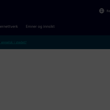
R
ernettverk
Emner og innsikt
 engelsk i stedet?