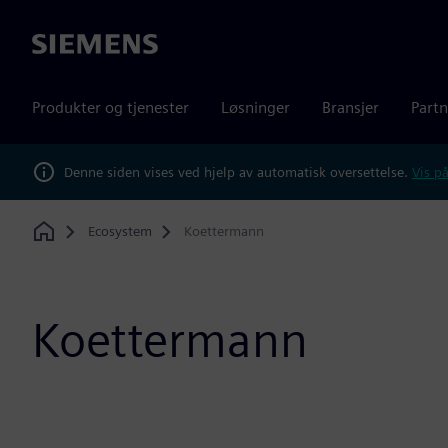
Siemens
Produkter og tjenester
Løsninger
Bransjer
Partn
Denne siden vises ved hjelp av automatisk oversettelse.
Vis på
Ecosystem
Koettermann
Home
Koettermann