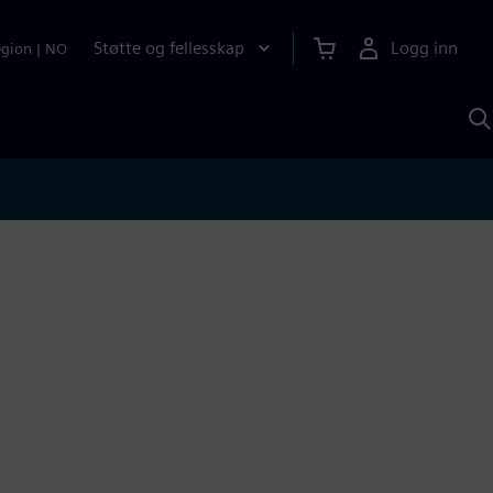
Støtte og fellesskap
Logg inn
egion
|
NO
S
m
S
A