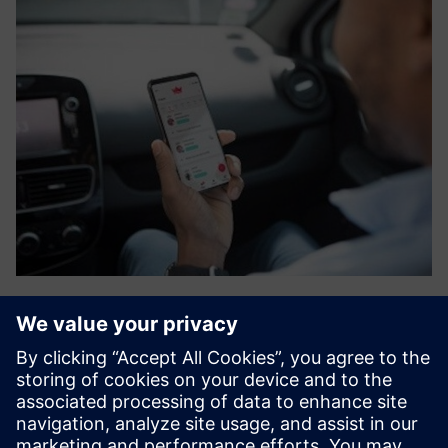
Carpooling
Karos Mobility tilbyr en bærekraftig multimodal
mobilitetsløsning for landlige og bynære områder,
integrert i offentlig transport. Vår løsning er avhengig av
en innovativ løsning basert på AI-teknologi og 8 års
forskning og utvikl...