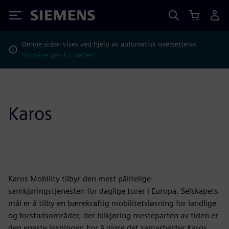
Siemens
Denne siden vises ved hjelp av automatisk oversettelse.
Vis på engelsk i stedet?
Karos
Karos Mobility tilbyr den mest pålitelige
samkjøringstjenesten for daglige turer i Europa. Selskapets
mål er å tilby en bærekraftig mobilitetsløsning for landlige
og forstadsområder, der bilkjøring mesteparten av tiden er
den eneste løsningen.For å gjøre det samarbeider Karos