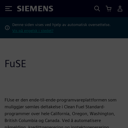
Siemens
Denne siden vises ved hjelp av automatisk oversettelse.
Vis på engelsk i stedet?
FuSE
FUse er den ende-til-ende-programvareplattformen som
muliggjør sømløs deltakelse i Clean Fuel Standard-
programmer over hele California, Oregon, Washington,
British Columbia og Canada. Ved å automatisere
påmelding, kredittgenerering og inntektsgenerering