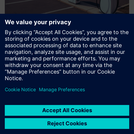
Clean Fuel Standard Management
Platform
Ett dashbord for alle dine insentivbehov for rent drivstoff.
API tilgjengelig for å koble til dine eksisterende dashbord.
Lær mer