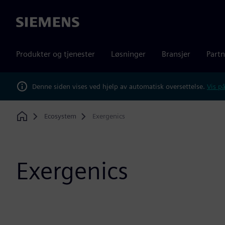
Siemens
Produkter og tjenester
Løsninger
Bransjer
Partn
Denne siden vises ved hjelp av automatisk oversettelse.
Vis på
Ecosystem
Exergenics
Home
Exergenics