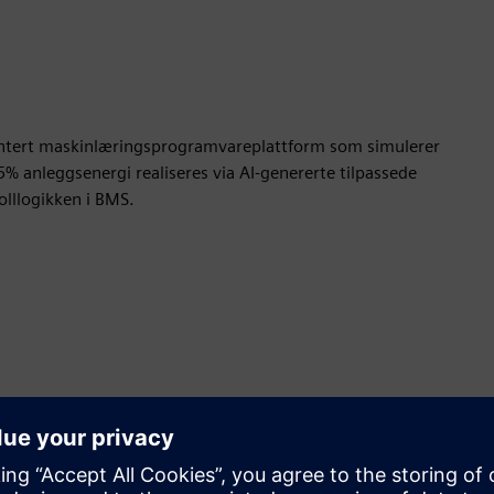
tentert maskinlæringsprogramvareplattform som simulerer
5% anleggsenergi realiseres via AI-genererte tilpassede
olllogikken i BMS.
Bevegelse
Build