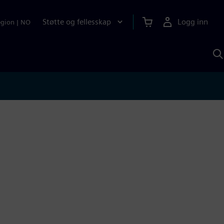
Støtte og fellesskap
Logg inn
egion
|
NO
S
m
S
A