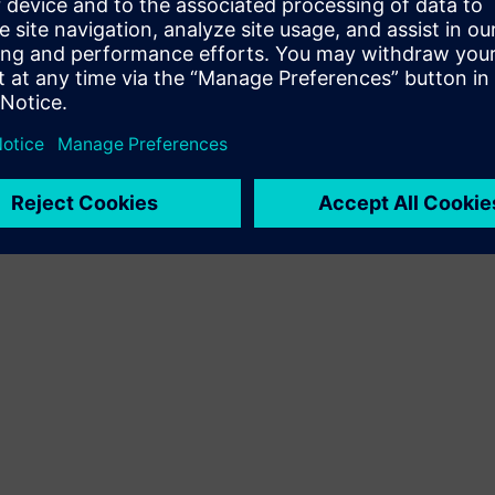
Utvider eller bygger på et Siemens Xcelerator-produkt/-
løsning ved å lage et nytt produkt, eller skaper en ny
kundeløsning via integrering av Siemens Xcelerator-
produkt og eget produkt