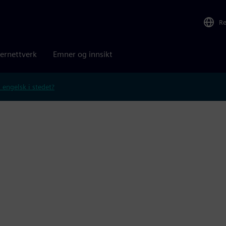
R
ernettverk
Emner og innsikt
 engelsk i stedet?