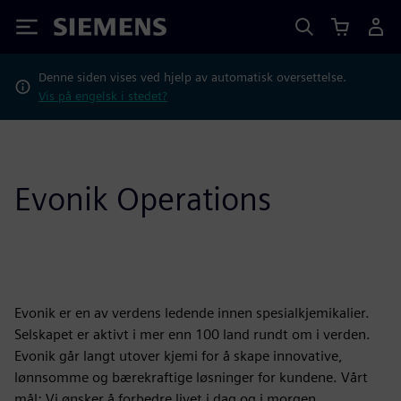
Siemens
Denne siden vises ved hjelp av automatisk oversettelse.
Vis på engelsk i stedet?
Evonik Operations
Evonik er en av verdens ledende innen spesialkjemikalier.
Selskapet er aktivt i mer enn 100 land rundt om i verden.
Evonik går langt utover kjemi for å skape innovative,
lønnsomme og bærekraftige løsninger for kundene. Vårt
mål: Vi ønsker å forbedre livet i dag og i morgen.