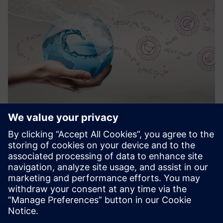
Water Hygiene as a Service
En løsning som muliggjør digitalisert, automatisk dosering
av kjemikalier for kunder fra landbrukssektoren eller
rengjøring på stedet.
Lær mer