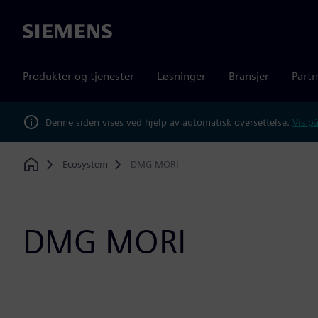
Siemens
Produkter og tjenester
Løsninger
Bransjer
Partn
Denne siden vises ved hjelp av automatisk oversettelse.
Vis på
Ecosystem
DMG MORI
Home
DMG MORI