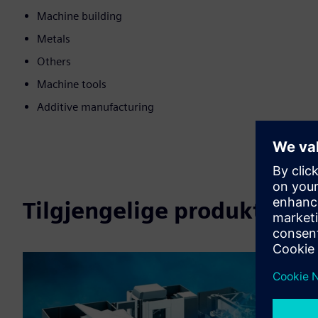
Machine building
Metals
Others
Machine tools
Additive manufacturing
Tilgjengelige produkter