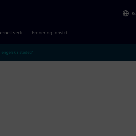
R
ernettverk
Emner og innsikt
 engelsk i stedet?