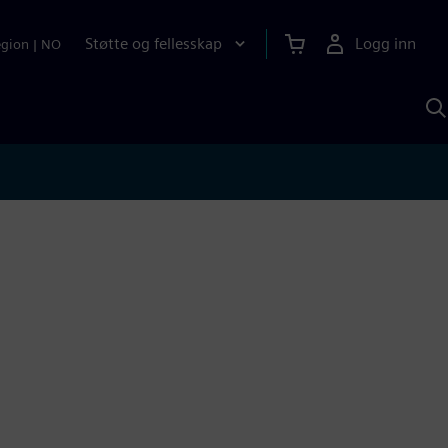
Støtte og fellesskap
Logg inn
egion
|
NO
S
m
S
A