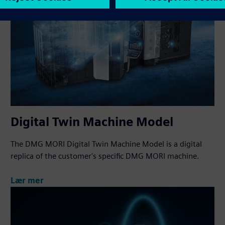
Digital Twin Machine Model
The DMG MORI Digital Twin Machine Model is a digital
replica of the customer's specific DMG MORI machine.
Lær mer