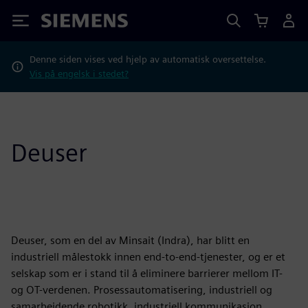
Siemens
Denne siden vises ved hjelp av automatisk oversettelse.
Vis på engelsk i stedet?
Deuser
Deuser, som en del av Minsait (Indra), har blitt en
industriell målestokk innen end-to-end-tjenester, og er et
selskap som er i stand til å eliminere barrierer mellom IT-
og OT-verdenen. Prosessautomatisering, industriell og
samarbeidende robotikk, industriell kommunikasjon,