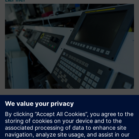
HR Sync for Opcenter APS
Denne forbedringen gir et nytt perspektiv og dimensjon til
tradisjonell planlegging, noe som muliggjør en nøyaktig
tildeling av spesifikke operatører til deres utpekte
maskiner, noe som er spesielt nyttig i cellulær produksjon.