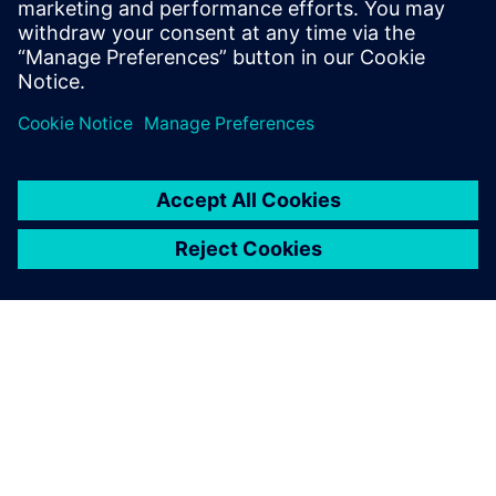
De...
Lær mer