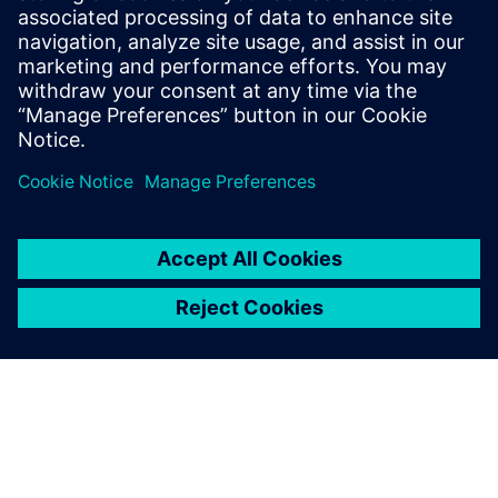
fjernvarmesystemet uten å gi avkall på komfort og
inneklima. Kontinuerlig sanntidsanalyse tilpasser
varmekurven til faktiske behov. Ene...
Lær mer