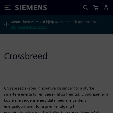
Siemens
Denne siden vises ved hjelp av automatisk oversettelse.
Vis på engelsk i stedet?
Crossbreed
Crossbreed skaper innovative løsninger for å styrke
smartere energi for en bærekraftig fremtid. Oppdraget er å
koble alle verdens energidata med alle verdens
energialgoritmer, for å gi enkel tilgang til
energioptimalisering. Det kalles Crossbreed EnergyOS.