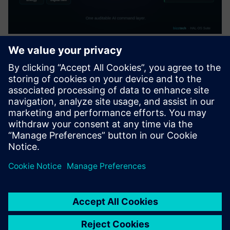
HALØ – Operational AI
Orchestrator
Gjør driftsdata til koordinert handling. HALØ kobler
sanntidsdata, arbeidsflyter, godkjenninger og
bedriftssystemer til ett auditerbart AI-kommandolag.
Lær mer