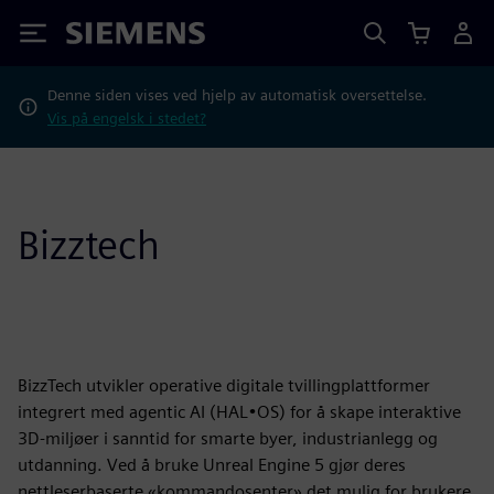
Siemens
Denne siden vises ved hjelp av automatisk oversettelse.
Vis på engelsk i stedet?
Bizztech
BizzTech utvikler operative digitale tvillingplattformer
integrert med agentic AI (HAL•OS) for å skape interaktive
3D-miljøer i sanntid for smarte byer, industrianlegg og
utdanning. Ved å bruke Unreal Engine 5 gjør deres
nettleserbaserte «kommandosenter» det mulig for brukere