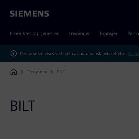
Siemens
Produkter og tjenester
Løsninger
Bransjer
Partn
Denne siden vises ved hjelp av automatisk oversettelse.
Vis på
Ecosystem
BILT
Home
BILT