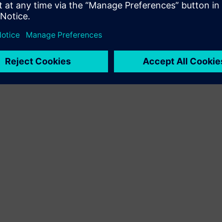
kundeløsning via integrering av Siemens Xcelerator-
produkt og eget produkt