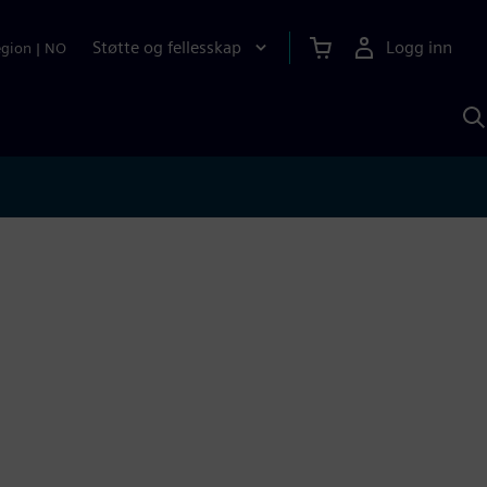
Støtte og fellesskap
Logg inn
egion
|
NO
S
m
S
A