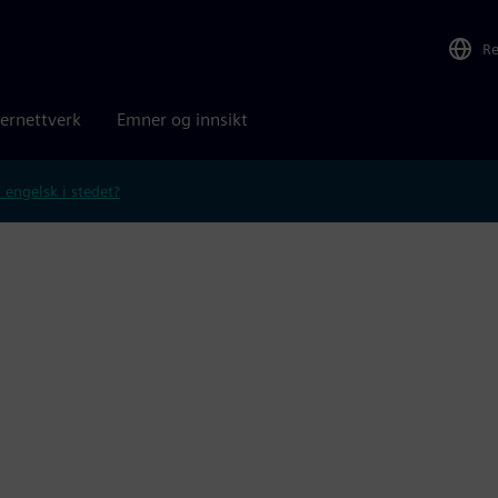
R
ernettverk
Emner og innsikt
 engelsk i stedet?