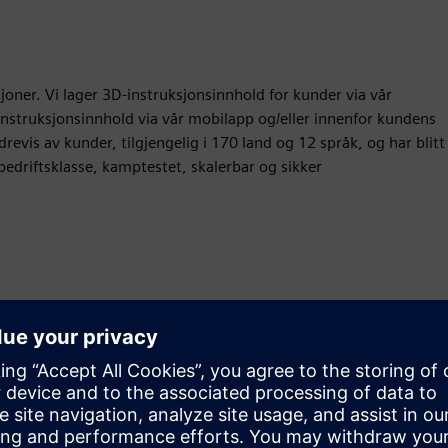
joner. Vi lager 3D-instruksjonsinnhold for kunder via vår
 instruksjonsinnhold via vår mobilapp og/eller innenfor kundens
evis av kunder, tilgjengelig i 170 land og 12 språk, og har blitt
 bedriftsklasse, kamptestet, skalerbar og sikker
Bevegelse
Build
Utvider eller bygger på et Siemens Xcelerator-produkt/-
løsning ved å lage et nytt produkt, eller skaper en ny