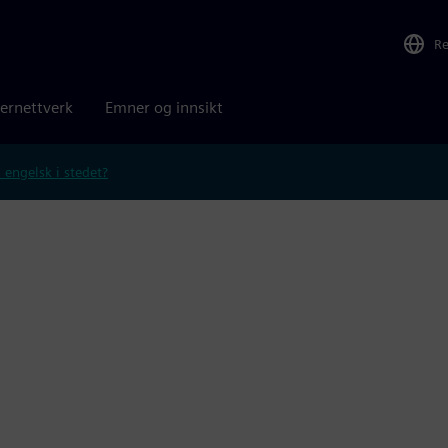
R
ernettverk
Emner og innsikt
 engelsk i stedet?