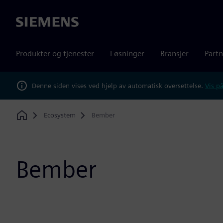
Siemens
Produkter og tjenester
Løsninger
Bransjer
Partn
Denne siden vises ved hjelp av automatisk oversettelse.
Vis på
Ecosystem
Bember
Home
Bember