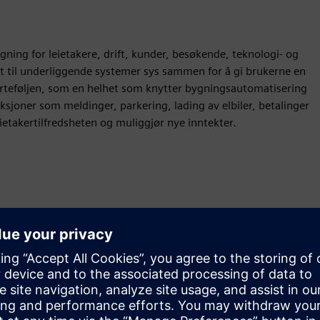
gning for leietakere, drift, kunder, besøkende, teknologi- og
ert til underliggende systemer sys sammen for å gi brukerne en
orteføljen, som en helhet som knytter bygningsautomatisering
joner som meldinger, parkering, lading av elbiler, betalinger
eietakertilfredsheten og muliggjør nye inntekter.
Bevegelse
Build
Utvider eller bygger på et Siemens Xcelerator-produkt/-
løsning ved å lage et nytt produkt, eller skaper en ny
kundeløsning via integrering av Siemens Xcelerator-