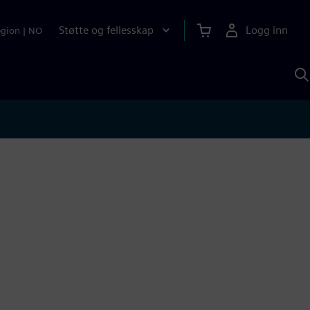
Støtte og fellesskap
Logg inn
egion
|
NO
S
m
S
A