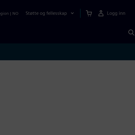
Støtte og fellesskap
Logg inn
egion
|
NO
S
m
S
A