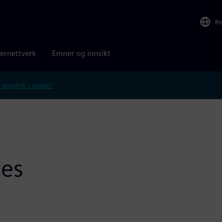
R
ernettverk
Emner og innsikt
 engelsk i stedet?
ces