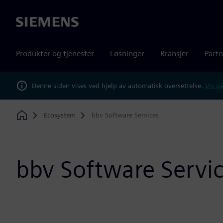
Siemens
Produkter og tjenester
Løsninger
Bransjer
Partn
Denne siden vises ved hjelp av automatisk oversettelse.
Vis på
Ecosystem
bbv Software Services
Home
bbv Software Servi