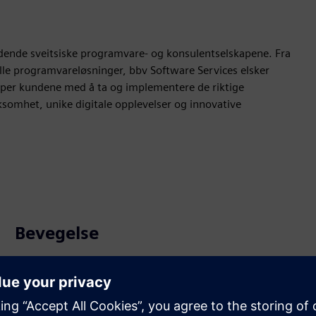
edende sveitsiske programvare- og konsulentselskapene. Fra
uelle programvareløsninger, bbv Software Services elsker
elper kundene med å ta og implementere de riktige
ksomhet, unike digitale opplevelser og innovative
Bevegelse
Build
Utvider eller bygger på et Siemens Xcelerator-produkt/-
løsning ved å lage et nytt produkt, eller skaper en ny
kundeløsning via integrering av Siemens Xcelerator-