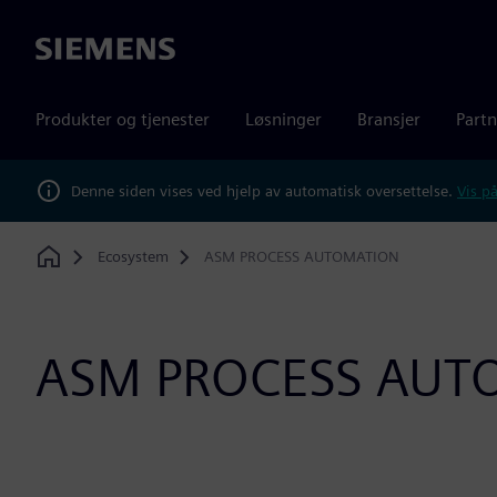
Siemens
Produkter og tjenester
Løsninger
Bransjer
Partn
Denne siden vises ved hjelp av automatisk oversettelse.
Vis på
Ecosystem
ASM PROCESS AUTOMATION
Home
ASM PROCESS AUT