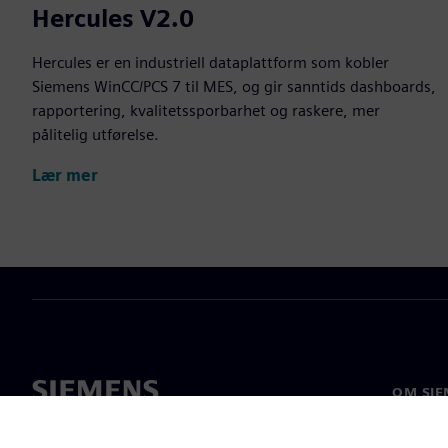
Hercules V2.0
Hercules er en industriell dataplattform som kobler
Siemens WinCC/PCS 7 til MES, og gir sanntids dashboards,
rapportering, kvalitetssporbarhet og raskere, mer
pålitelig utførelse.
Lær mer
OM SIE
Om oss