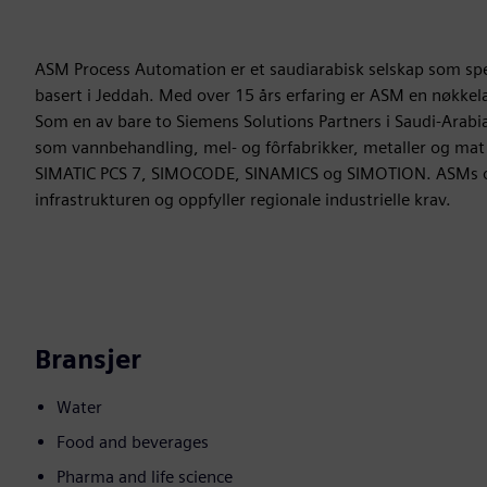
ASM Process Automation er et saudiarabisk selskap som spes
basert i Jeddah. Med over 15 års erfaring er ASM en nøkkela
Som en av bare to Siemens Solutions Partners i Saudi-Arabi
som vannbehandling, mel- og fôrfabrikker, metaller og mat
SIMATIC PCS 7, SIMOCODE, SINAMICS og SIMOTION. ASMs oppd
infrastrukturen og oppfyller regionale industrielle krav.
Bransjer
Water
Food and beverages
Pharma and life science