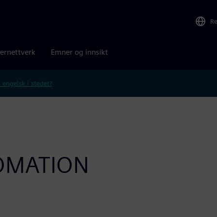
R
ernettverk
Emner og innsikt
 engelsk i stedet?
OMATION