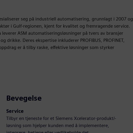
ialiserer seg på industriell automatisering, grunnlagt i 2007 og
ktør i Gulf-regionen, kjent for kvalitet og fremragende service.
a leverer ASM automatiseringsløsninger på tvers av bransjer
 og drikke. Deres ekspertise inkluderer PROFIBUS, PROFINET,
rag er å tilby raske, effektive løsninger som styrker
Bevegelse
Service
Tilbyr en tjeneste for et Siemens Xcelerator-produkt/-
løsning som hjelper kunden med å implementere,
integrere, betjene eller vedlikeholde det