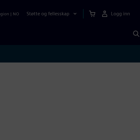
Støtte og fellesskap
Logg inn
egion
|
NO
S
m
S
A