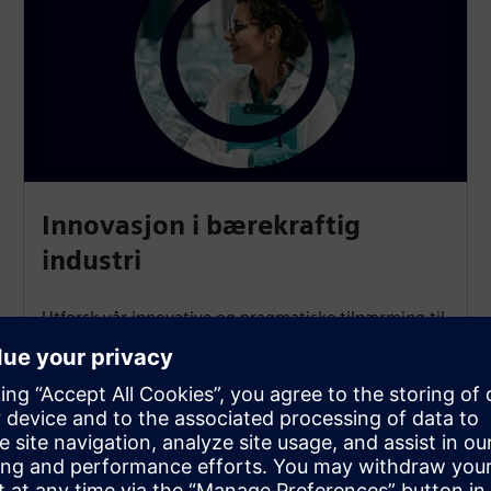
Innovasjon i bærekraftig
industri
Utforsk vår innovative og pragmatiske tilnærming til
bærekraft. Integrer miljøbevisste funksjoner sømløst
i prosjekter. Utnytt datadrevet bærekraft for å få en
positiv innvirkning samtidig som du opprettholder
praktiske egenskaper.