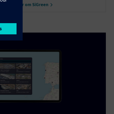
Lær mer om SiGreen