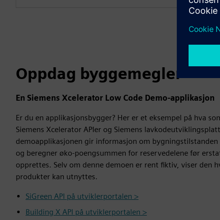
Oppdag byggemegler
En Siemens Xcelerator Low Code Demo-applikasjon
Er du en applikasjonsbygger? Her er et eksempel på hva so
Siemens Xcelerator APIer og Siemens lavkodeutviklingspla
demoapplikasjonen gir informasjon om bygningstilstanden v
og beregner øko-poengsummen for reservedelene før ersta
opprettes. Selv om denne demoen er rent fiktiv, viser den 
produkter kan utnyttes.
SiGreen API på utviklerportalen >
Building X API på utviklerportalen >