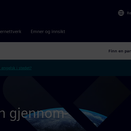
R
ernettverk
Emner og innsikt
Finn en par
 engelsk i stedet?
on gjennom