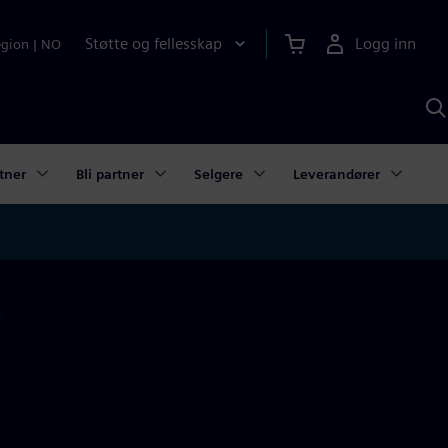
Støtte og fellesskap
Logg inn
egion
|
NO
S
m
S
A
tner
Bli partner
Selgere
Leverandører