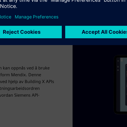
Lær mer om bærekraftige næringer
m kan oppnås ved å bruke
ttform Mendix. Denne
ed hjelp av Building X APIs
tningsarbeidsordren
hvordan Siemens API-