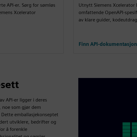
rte API-er. Sørg for sømløs
Utnytt Siemens Xcelerator D
iemens Xcelerator
omfattende OpenAPI-spesif
av klare guider, kodeutdrag
Finn API-dokumentasjon
sett
v API-er ligger i deres
r, noe som gjør dem
r. Dette emballasjekonseptet
ert utviklere, bedrifter og
or å forenkle
nksjonalitet og sømløs