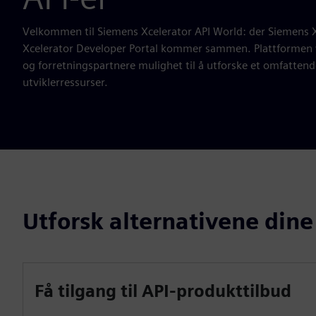
Velkommen til Siemens Xcelerator API World: der Siemens 
Xcelerator Developer Portal kommer sammen. Plattformen vå
og forretningspartnere mulighet til å utforske et omfatten
utviklerressurser.
Utforsk alternativene dine
Få tilgang til API-produkttilbud