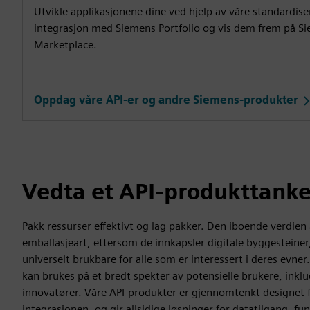
Utvikle applikasjonene dine ved hjelp av våre standardise
integrasjon med Siemens Portfolio og vis dem frem på S
Marketplace.
Oppdag våre API-er og andre Siemens-produkter
Vedta et API-produkttanke
Pakk ressurser effektivt og lag pakker. Den iboende verdien a
emballasjeart, ettersom de innkapsler digitale byggesteine
universelt brukbare for alle som er interessert i deres evne
kan brukes på et bredt spekter av potensielle brukere, inklud
innovatører. Våre API-produkter er gjennomtenkt designet f
integrasjonen, og gir allsidige løsninger for datatilgang, fu