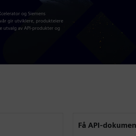
Xcelerator og Siemens
r gir utviklere, produkteiere
de utvalg av API-produkter og
Få API-dokumen