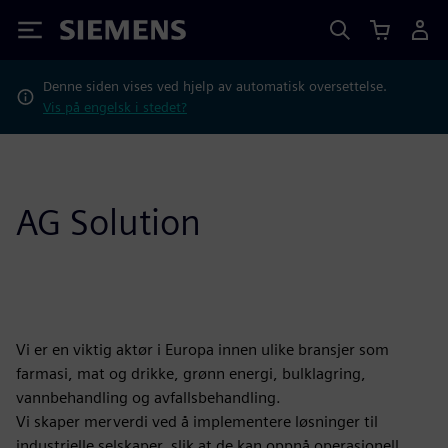
Siemens
Denne siden vises ved hjelp av automatisk oversettelse.
Vis på engelsk i stedet?
AG Solution
Vi er en viktig aktør i Europa innen ulike bransjer som
farmasi, mat og drikke, grønn energi, bulklagring,
vannbehandling og avfallsbehandling.
Vi skaper merverdi ved å implementere løsninger til
industrielle selskaper, slik at de kan oppnå operasjonell