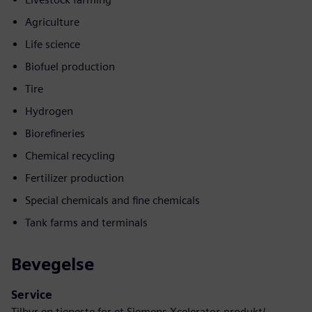
Agriculture
Life science
Biofuel production
Tire
Hydrogen
Biorefineries
Chemical recycling
Fertilizer production
Special chemicals and fine chemicals
Tank farms and terminals
Bevegelse
Service
Tilbyr en tjeneste for et Siemens Xcelerator-produkt/-