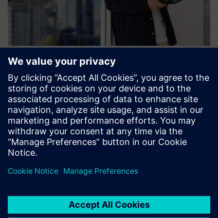
Process Control System SIMATIC
PCS neo & SIMIT
Å migrere eller bygge en PCS fra bunnen av er vår natur. Nå
har vi gått inn i en ny æra kalt SIMATIC PCS neo, lett
tilgjengelig overalt!
Lær mer