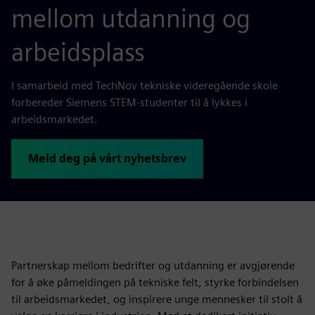
mellom utdanning og
arbeidsplass
I samarbeid med TechNov tekniske videregående skole
forbereder Siemens STEM-studenter til å lykkes i
arbeidsmarkedet.
Meld deg på vårt nyhetsbrev
Partnerskap mellom bedrifter og utdanning er avgjørende
for å øke påmeldingen på tekniske felt, styrke forbindelsen
til arbeidsmarkedet, og inspirere unge mennesker til stolt å