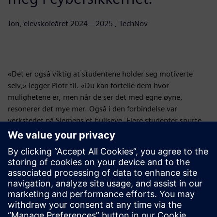
Jon, elevskoleåret 2024—2025 , TechNov
«Det er også viktig at studentene holder seg motiverte
selv,» legger Piotr til. «Du kan fortelle dem hvor
mulighetene er, men når de ser det med egne øyne,
resonerer det mye mer. Også i den forbindelse var
verkstedet på Siemens et bullseye. Flere studenter spurte
umiddelbart om praksisplasser - og Siemens tilbyr dem på
tvers av et bredt spekter av felt.
I mellomtiden undersøker Siemens og TechNov muligheter
for å fortsette dette første samarbeidet. Fortsetter - uten
tvil!