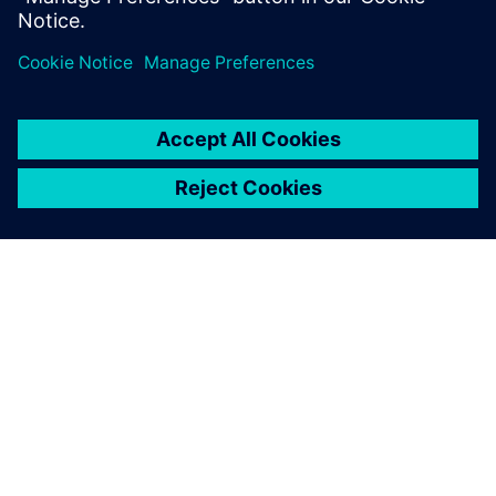
Ønsker du å samarbeide med oss?
Vil du starte et samarbeid med Siemens eller leter
etter interessante praksismuligheter for studentene
dine?
Gi oss beskjed