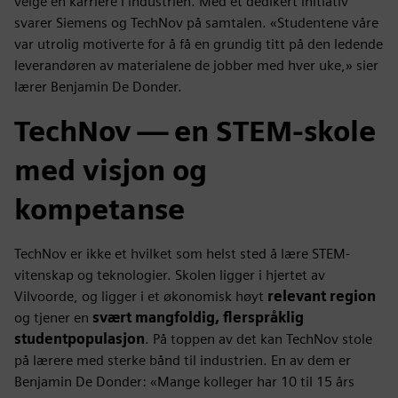
velge en karriere i industrien. Med et dedikert initiativ
svarer Siemens og TechNov på samtalen. «Studentene våre
var utrolig motiverte for å få en grundig titt på den ledende
leverandøren av materialene de jobber med hver uke,» sier
lærer Benjamin De Donder.
TechNov — en STEM-skole
med visjon og
kompetanse
TechNov er ikke et hvilket som helst sted å lære STEM-
vitenskap og teknologier. Skolen ligger i hjertet av
Vilvoorde, og ligger i et økonomisk høyt
relevant region
og tjener en
svært mangfoldig, flerspråklig
studentpopulasjon
. På toppen av det kan TechNov stole
på lærere med sterke bånd til industrien. En av dem er
Benjamin De Donder: «Mange kolleger har 10 til 15 års