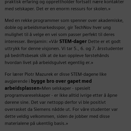
praktisk erfaring og opprettholder fortsatt nære kontakter
med selskaper. Det er en enorm ressurs for skolen.»
Med en rekke programmer som spenner over akademiske,
doble og arbeidsmarkedsspor, gir TechNov hver ung
mulighet til å velge en vei som passer perfekt til deres
interesser. Benjamin: «Vår
STEM-dager
Dette er et godt
uttrykk for denne visjonen. Vi tar 5., 6. og 7. årsstudenter
på bedriftsbesøk slik at de kan oppleve førstehånds
hvordan livet på arbeidsgulvet egentlig er.»
For lærer Piotr Mazurek er disse STEM-dagene like
avgjørende i
bygge bro over gapet med
arbeidsplassen
«Men selskaper - spesielt
programvareselskaper - er ikke alltid ivrige etter å åpne
dørene sine. Det var nettopp derfor vi ble positivt
overrasket da Siemens nådde ut. For våre studenter var
dette veldig velkommen, siden de jobber med disse
materialene på ukentlig basis.»