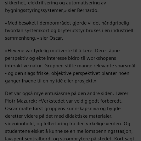
sikkerhet, elektrifisering og automatisering av
bygningsstyringssystemer,» sier Bernardo.
«Med besøket i demoområdet gjorde vi det håndgripelig
hvordan systemkort og bryterutstyr brukes i en industriell
sammenheng,» sier Oscar.
«Elevene var tydelig motiverte til å lære. Deres åpne
perspektiv og ekte interesse bidro til workshopens
interaktive natur. Gruppen stilte mange relevante spørsmål
- og den slags friske, objektive perspektivet planter noen
ganger frøene til en ny idé eller prosjekt.»
Det var også mye entusiasme på den andre siden. Lærer
Piotr Mazurek: «Verkstedet var veldig godt forberedt.
Oscar målte først gruppens kunnskapsnivå og bygde
deretter videre på det med didaktiske materialer,
videoinnhold, og felterfaring fra den virkelige verden. Og
studentene elsket å kunne se en mellomspenningsstasjon,
lavspent sentralbord, og strømbrytere på stedet. Kort sagt,