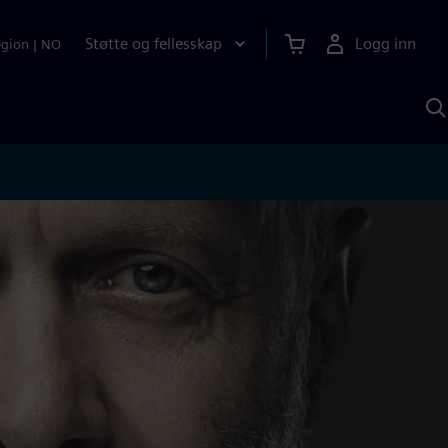
Støtte og fellesskap
Logg inn
egion
|
NO
S
m
S
A