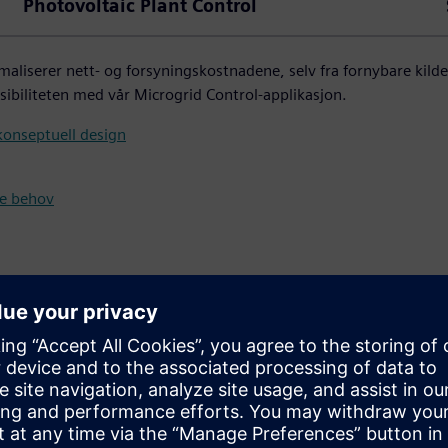
Photovoltaic Plant Control
maliserer nett- og forsyningskostnadene, selv fra fornybare kild
ibiliteten med vår Microgrid Control-applikasjon.
 konseptuell design
ke behov