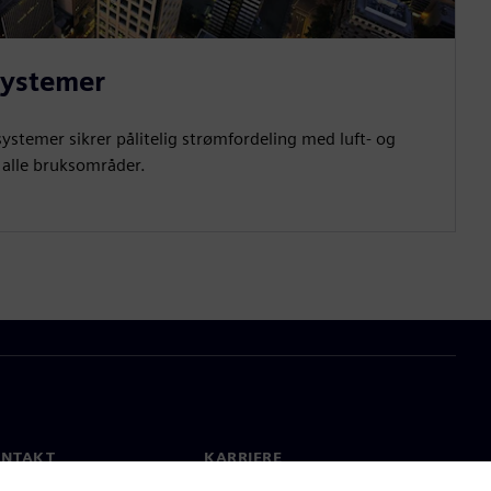
systemer
temer sikrer pålitelig strømfordeling med luft- og
r alle bruksområder.
ONTAKT
KARRIERE