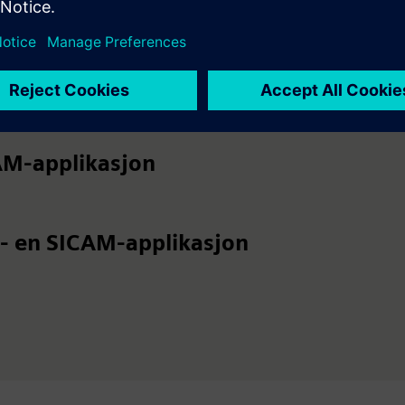
kasjon
 konseptuell design
ke behov
CAM-applikasjon
 en SICAM-applikasjon