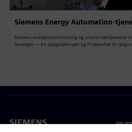
Siemens Energy Automation-tjene
Siemens energiautomatisering og smarte netttjenester t
løsninger — fra oppgraderinger og IT-sikkerhet til rådgi
OM SIE