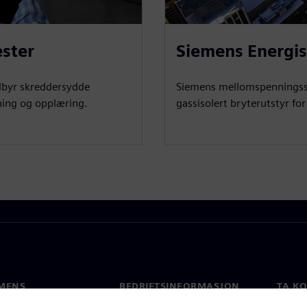
ster
Siemens Energi
ilbyr skreddersydde
Siemens mellomspenningssys
vning og opplæring.
gassisolert bryterutstyr fo
MENS
BEDRIFTSINFORMASJON
TA K