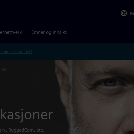
R
ernettverk
Emner og innsikt
 engelsk i stedet?
oner
ikasjoner
verk, RuggedCom, etc.